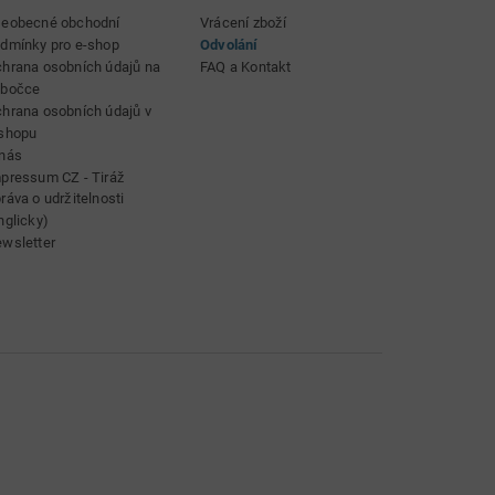
BigMax Aqua Silencio 4
eobecné obchodní
Vrácení zboží
Durchdachtes Produkt
dmínky pro e-shop
Odvolání
hrana osobních údajů na
FAQ a Kontakt
obočce
hrana osobních údajů v
shopu
nás
pressum CZ - Tiráž
Community Member
(
15.06.2023
)
ráva o udržitelnosti
nglicky)
wsletter
Bag
Top Preis//
Leistungsverhältnis!!!