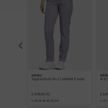
adidas
adid
W ULT CLMWRM Mock spodní prádlo černá
Teplé kalhoty W+ CLMWRM P šedá
2 949,00 Kč
2 649
v: M 34 36 40 42 44
v: XS