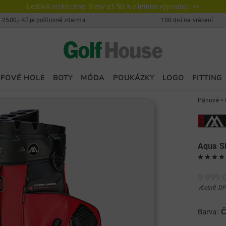
Ledově nízké ceny. Slevy až 50 % v letním výprodeji. >>
 2500,- Kč je poštovné zdarma
100 dní na vrácení
FOVÉ HOLE
BOTY
MÓDA
POUKÁZKY
LOGO
FITTING
Pánové
>
Aqua Si
9 999,
včetně DP
Barva:
Č