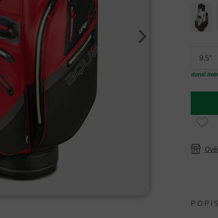
9,5"
doručitel
Ově
POPI