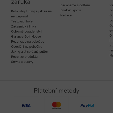
záruka
Začánáme s golfem
Vš
Znalosti golfu
po
Kolik stojí fitting a jak se na
Nadace
Oc
něj připravit
p
Testovací hole
Oc
Zákaznická linka
e-
Odborné poradenství
O 
Garance Golf House
Im
Rezervace na pobočce
Zp
Odeslání na pobočku
(a
Jak vybrat správný putter
Ne
Recenze produktu
Servis a opravy
Platební metody