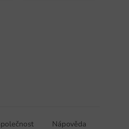
Community Member
(
20.08.2024
)
Top Produkt
Fantastisches Golf Bag,
viel Platz, der Name
Silencio ist Programm.
Sehr happy damit.
tschumannhh
(
17.06.2023
)
polečnost
Nápověda