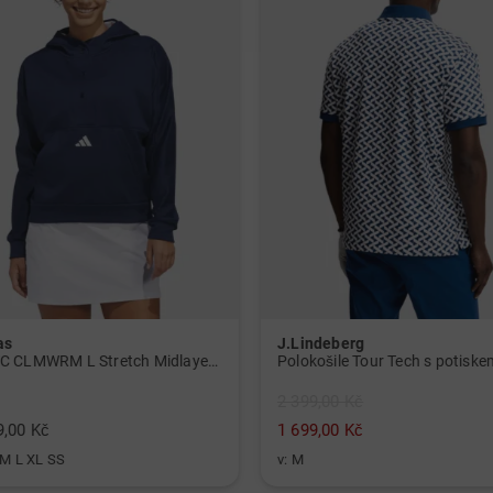
as
J.Lindeberg
W BTC CLMWRM L Stretch Midlayer námořnická modrá
2 399,00 Kč
,00 Kč
1 699,00 Kč
 M L XL SS
v: M