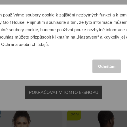
Tich
Zdá se, že se nacházíte v jiné zemi.
9 od
h používáme soubory cookie k zajištění nezbytných funkcí a k t
Chcete přepnout na odpovídající e-shop Golf House?
 Golf House. Přijmutím souhlasíte s tím, že tyto informace můžeme
XL c
Space
Kenton
Domácí tréninková síť Deluxe Home černá
Golfový vozík Kenton Scout če
 nutné soubory cookie, budeme používat pouze nezbytné informace
Kaná
ouhlas můžete přizpůsobit kliknutím na „Nastavení“ a kdykoliv jej 
6 649,00 Kč
Komb
u
Ochrana osobních údajů
.
,00 Kč
3 649,00 Kč
MEZINÁRODNÍ
Integ
 metru
v: Hliník
2 dr
Odmítám
Držá
Držá
POKRAČOVAT V TOMTO E-SHOPU
Novinky
Prak
možn
a
-29%