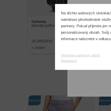
Na těchto webových stránkác
nabídnout plnohodnotné služby
Callaway
Sim 
Dámský golfový set holí Callaway Solaire Graphit, dámský
partnery. Pokud přijmete jen
personalizovaný obsah. Svůj s
informace naleznete v odkaz
24 249,00 Kč
8 999
v: Ostatní
v: 2,5
Ochrana osobních údajů
Nastavení
Novinka
Novink