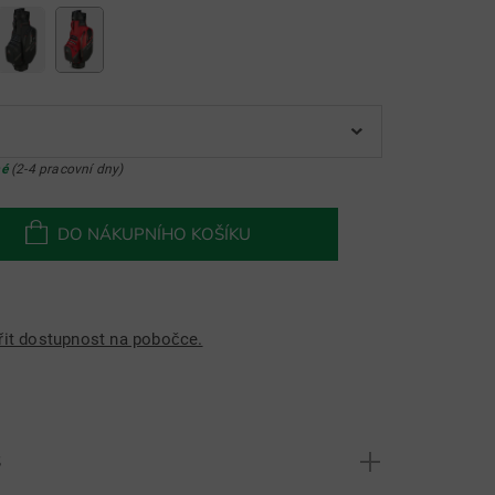
né
(2-4 pracovní dny)
DO NÁKUPNÍHO KOŠÍKU
řit dostupnost na pobočce.
S