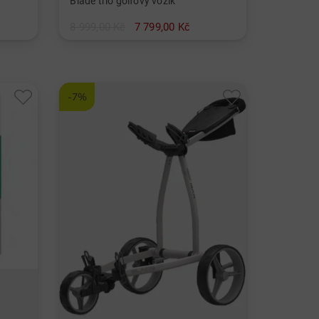
Blade trio golfový vozík
8 999,00 Kč
7 799,00 Kč
v: Ostatní materiál
-7%