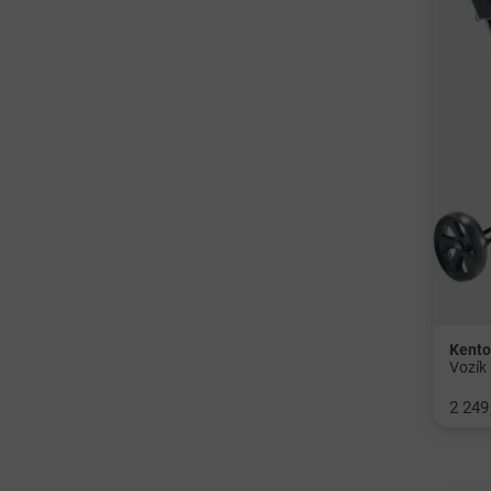
Kent
Vozík
2 249
v: Ost