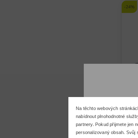
-24%
Na těchto webových stránkác
Big M
nabídnout plnohodnotné služby
Ti Tw
partnery. Pokud přijmete jen
5 999
personalizovaný obsah. Svůj s