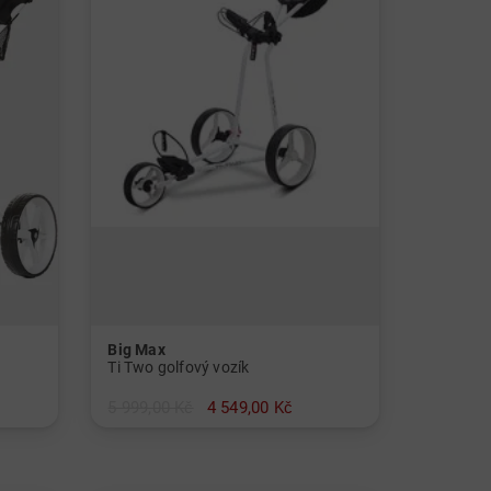
Big Max
Ti Two golfový vozík
5 999,00 Kč
4 549,00 Kč
v: Ostatní materiál