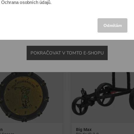
u
Ochrana osobních údajů
.
atní materiál
v: Univerzální velikost
MEZINÁRODNÍ
-7%
Odmítám
POKRAČOVAT V TOMTO E-SHOPU
on
Big Max