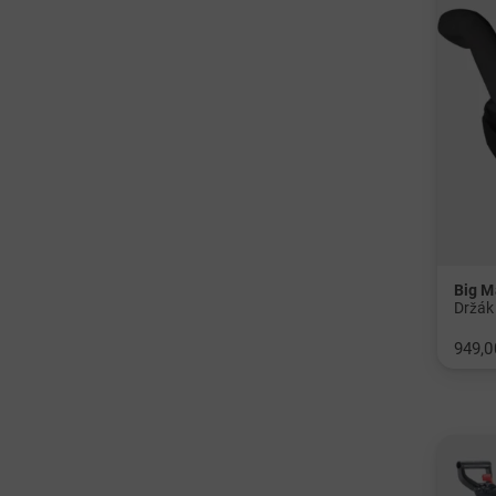
Big M
Držák
949,0
v: Univ