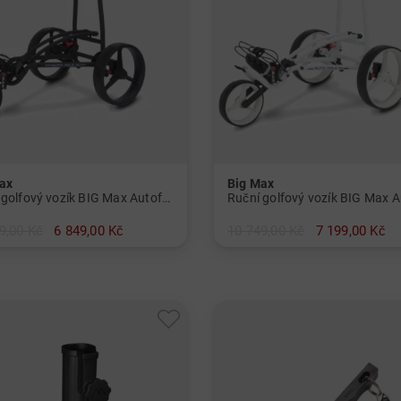
ax
Big Max
Ruční golfový vozík BIG Max Autofold
9,00 Kč
6 849,00 Kč
10 749,00 Kč
7 199,00 Kč
atní materiál
v: Ostatní materiál