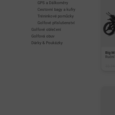
GPS a Dálkoměry
Cestovní bagy a kufry
Tréninkové pomůcky
Golfové příslušenství
Golfové oblečení
Golfová obuv
Dárky & Poukázky
Big M
10 74
v: Ost