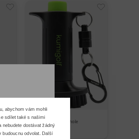
omu, abychom vám mohli
kumigolf
 sdílet také s našimi
H3 Vodní kartáč na hole
 a nebudete dostávat žádný
799,00 Kč
v budoucnu odvolat. Další