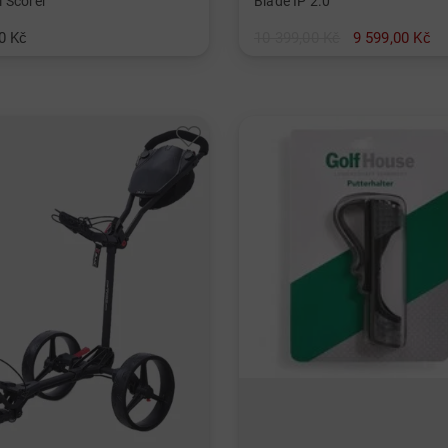
 Scorer
Blade IP 2.0
0 Kč
10 399,00 Kč
9 599,00 Kč
erzální velikost
v: Ostatní materiál