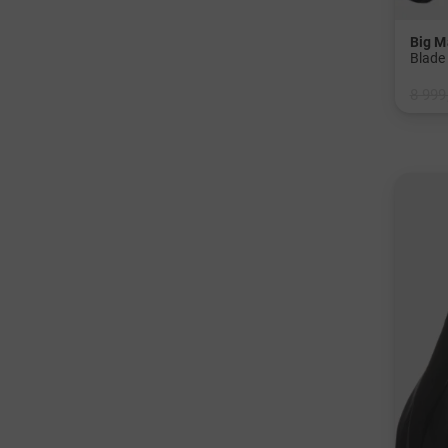
Big M
Blade 
8 999
v: Ost