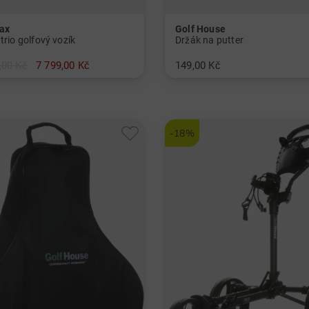
ax
Golf House
trio golfový vozík
Držák na putter
,00 Kč
7 799,00 Kč
149,00 Kč
atní materiál
v: Univerzální velikost
-18%