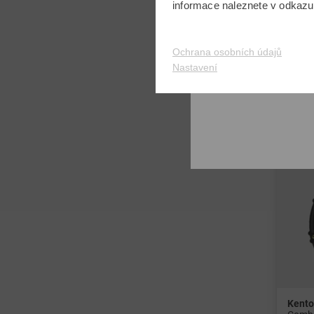
informace naleznete v odkaz
v: Ost
Ochrana osobních údajů
Nastavení
Kent