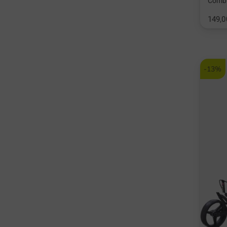
Combi
149,0
v: Univ
-13%