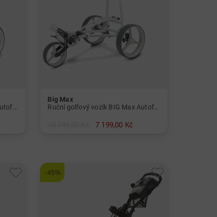
Big Max
Ruční golfový vozík BIG Max Autofold
Ruční golfový vozík BIG Max Autofold
10 749,00 Kč
7 199,00 Kč
v: Ostatní materiál
-45%