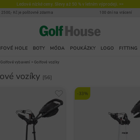
Ledově nízké ceny. Slevy až 50 % v letním výprodeji. >>
 2500,- Kč je poštovné zdarma
100 dní na vrácení
FOVÉ HOLE
BOTY
MÓDA
POUKÁZKY
LOGO
FITTING
>
Golfové vybavení
>
Golfové vozíky
fové vozíky
[56]
-33%