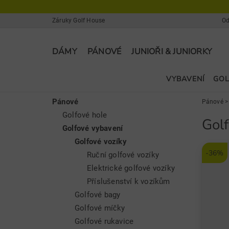
Záruky Golf House
Od
DÁMY
PÁNOVÉ
JUNIOŘI & JUNIORKY
VYBAVENÍ
GOL
Pánové
Pánové
Golfové hole
Gol
Golfové vybavení
Golfové vozíky
-36%
Ruční golfové vozíky
Elektrické golfové vozíky
Příslušenství k vozíkům
Golfové bagy
Golfové míčky
Golfové rukavice