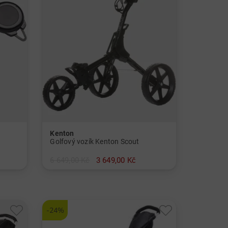
Kenton
Golfový vozík Kenton Scout
6 649,00 Kč
3 649,00 Kč
v: Hliník
-24%