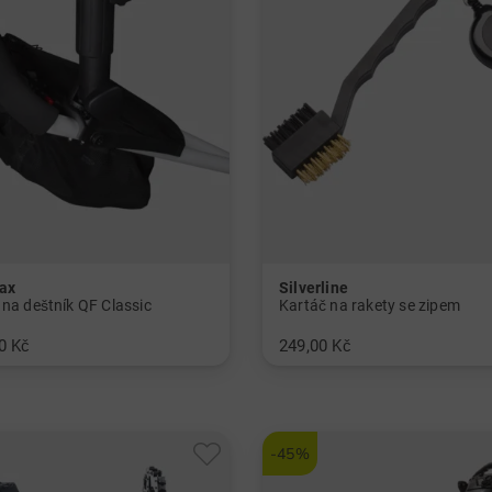
ax
Silverline
 na deštník QF Classic
Kartáč na rakety se zipem
0 Kč
249,00 Kč
erzální velikost
v: Univerzální velikost
-45%