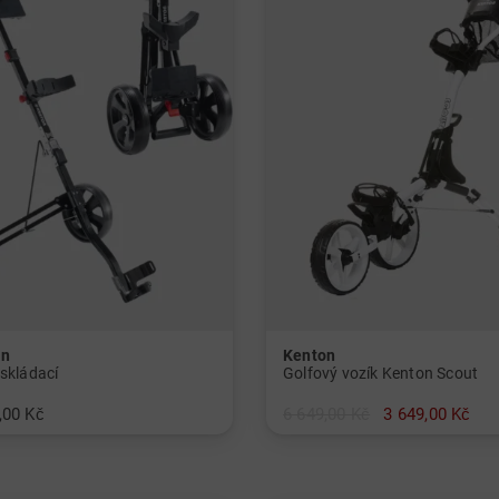
on
Kenton
 skládací
Golfový vozík Kenton Scout
,00 Kč
6 649,00 Kč
3 649,00 Kč
atní materiál
v: Hliník