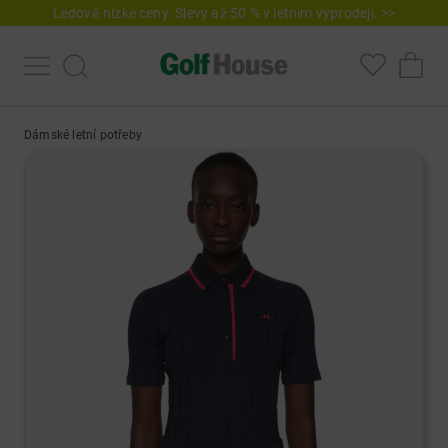
Ledově nízké ceny. Slevy až 50 % v letním výprodeji. >>
Dámské letní potřeby