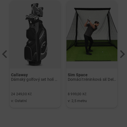
-
Callaway
Sim Space
K
Dámský golfový set holí Callaway Solaire Graphit, dámský
Domácí tréninková síť Deluxe Home černá
6
24 249,00 Kč
8 999,00 Kč
3
v: Ostatní
v: 2,5 metru
v