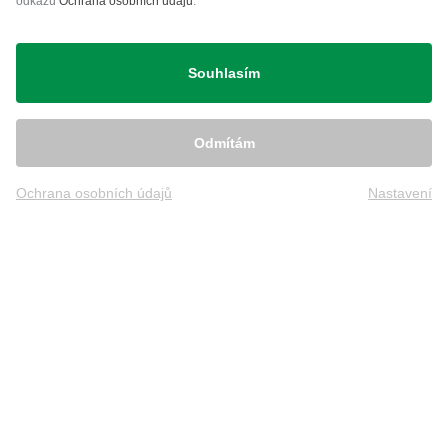
odkazu
Ochrana osobních údajů
.
Přeprava
Souhlasím
Odmítám
Ochrana osobních údajů
Nastavení