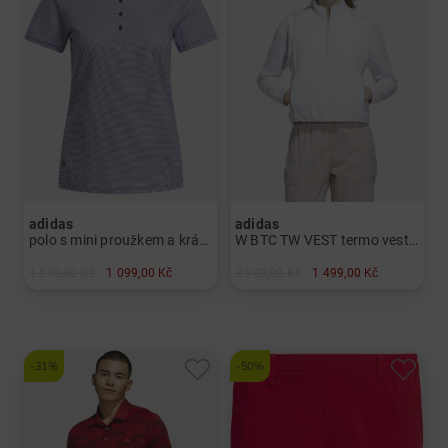
adidas
adidas
polo s mini proužkem a krátkým rukávem Dámy
W BTC TW VEST termo vesta Dámy
1 599,00 Kč
1 099,00 Kč
2 949,00 Kč
1 499,00 Kč
v: XS
v: M L XL SS
-31%
-50%