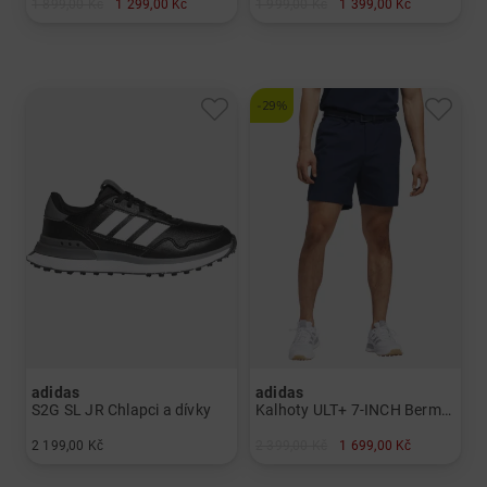
1 899,00 Kč
1 299,00 Kč
1 999,00 Kč
1 399,00 Kč
v: M 30 32 34 36
v: M XL
-29%
adidas
adidas
S2G SL JR Chlapci a dívky
Kalhoty ULT+ 7-INCH Bermudy Pánové
2 199,00 Kč
2 399,00 Kč
1 699,00 Kč
v: UK 6.0 US 3.0 US 4.0 US 4.5 USA 3,5
v: 32 34