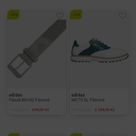
-36%
-13%
adidas
adidas
Pásek BRAID Pánové
MC70 SL Pánové
1 099,00 Kč
699,00 Kč
3 949,00 Kč
3 399,00 Kč
v: L/XL
v: UK 8.0 UK 9.0 UK 9.5 UK 11.0 UK 12.0