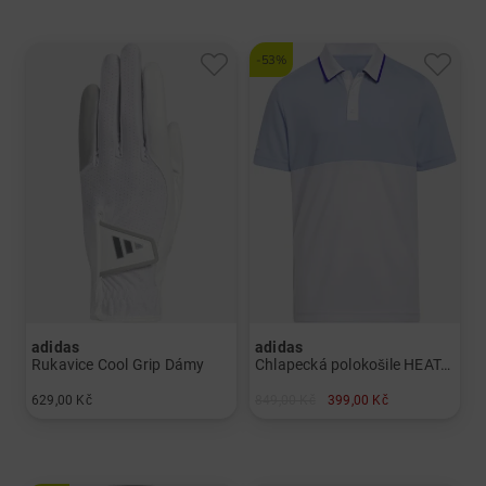
-53%
adidas
adidas
Rukavice Cool Grip Dámy
Chlapecká polokošile HEAT.RDY s krátkým rukávem Chlapci
629,00 Kč
849,00 Kč
399,00 Kč
v: L-S L-M L-ML L-L
v: 152 164