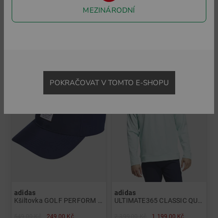
S2G SL BOA Pánové
Chlapecké polo s nápisem a krátkým rukávem Chlapci
MEZINÁRODNÍ
3 699,00 Kč
949,00 Kč
449,00 Kč
v: UK 8.0 UK 8.5 UK 9.0 UK 9.5 UK 10.0 UK 10.5 UK 11.0
v: 140
-54%
-50%
POKRAČOVAT V TOMTO E-SHOPU
adidas
adidas
Kšiltovka GOLF PERFORM Pánové
ULTIMATE365 CLASSIC QUARTER-ZIP PULLOVER Strečová střední vrstva Pánové
549,00 Kč
249,00 Kč
2 399,00 Kč
1 199,00 Kč