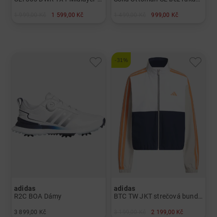
1 999,00 Kč
1 599,00 Kč
1 499,00 Kč
999,00 Kč
v: M L XL
v: M L XL SS
-31%
adidas
adidas
R2C BOA Dámy
BTC TW JKT strečová bunda Dámy
3 899,00 Kč
3 199,00 Kč
2 199,00 Kč