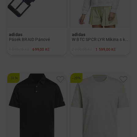
adidas
adidas
Pásek BRAID Pánové
W BTC SPCR LYR Mikina s kapucí Dámy
1 099,00 Kč
699,00 Kč
2 299,00 Kč
1 599,00 Kč
v: L/XL
v: L XL
-31%
-29%