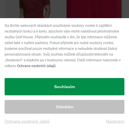
Na těchto webových stránkách používáme soubory cookie k zajištění
nezbytných funkcí a k tomu, abychom vám mohli nabídnout plnohodnotné
služby Golf House. Přijmutím souhlasíte s tím, že tyto informace můžeme
sdílet také s našimi partnery. Pokud přijmete jen nutné soubory cookie,
budeme používat pouze nezbytné informace a nebudete dostávat žádný
adidas
adidas
personalizovaný obsah. Svůj souhlas můžete přizpůsobit kliknutím na
Polokošile ULT SPD ST s krátkým rukávem Pánové
Chlapecké bermudy NYLON SHORT Chlapci
„Nastavení“ a kdykoliv jej v budoucnu odvolat. Další informace naleznete v
odkazu
Ochrana osobních údajů
.
1 899,00 Kč
1 299,00 Kč
1 499,00 Kč
749,00 Kč
v: SS
v: 152 164 176
Souhlasím
-29%
-17%
Odmítám
Ochrana osobních údajů
Nastavení