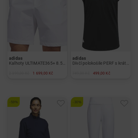
adidas
adidas
Kalhoty ULTIMATE365+ 8.5INCH SHORT Bermudy Pánové
Dívčí polokošile PERF s krátkým rukávem Dívky
2 399,00 Kč
1 699,00 Kč
749,00 Kč
499,00 Kč
v: M 30 32 34 36
v: 140 152 164
-59%
-30%