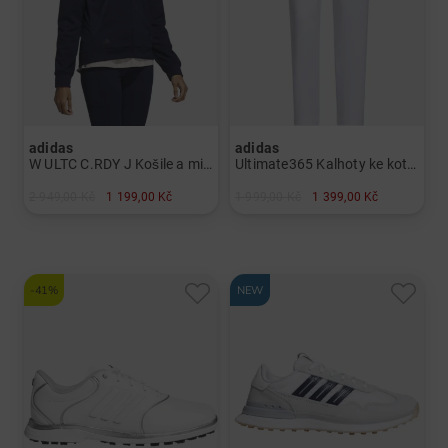
adidas
adidas
W ULTC C.RDY J Košile a mikina Dámy
Ultimate365 Kalhoty ke kotníkům 7/8 Dámy
2 949,00 Kč
1 199,00 Kč
1 999,00 Kč
1 399,00 Kč
v: M L XL SS
v: XL
-41%
NEW