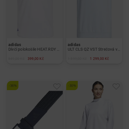
adidas
adidas
Dívčí polokošile HEAT.RDY s krátkým rukávem Dívky
ULT CLS QZ VST Strečová vesta Pánové
849,00 Kč
399,00 Kč
1 899,00 Kč
1 299,00 Kč
v: 140 152 164
v: L XL SS
-36%
-30%