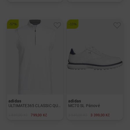
v: UK 5.0 UK 6.0 UK 6.5
v: XL SS
-57%
-13%
adidas
adidas
ULTIMATE365 CLASSIC QUARTER-ZIP vesta Pánové
MC70 SL Pánové
1 899,00 Kč
799,00 Kč
3 949,00 Kč
3 399,00 Kč
v: XL XXL
v: UK 8.0