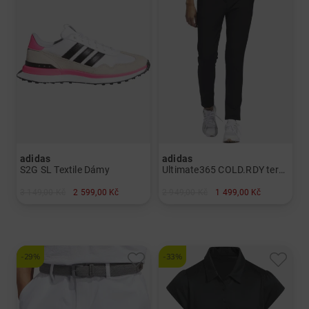
adidas
adidas
S2G SL Textile Dámy
Ultimate365 COLD.RDY termokalhoty Dámy
3 149,00 Kč
2 599,00 Kč
2 949,00 Kč
1 499,00 Kč
v: UK 5.0 UK 5.5 UK 6.5 UK 7.0
v: M 34 36 40 42 44
-29%
-33%