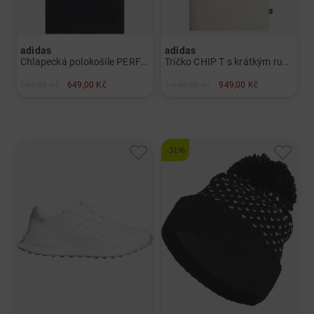
adidas
adidas
Chlapecká polokošile PERF s krátkým rukávem Chlapci
Tričko CHIP T s krátkým rukávem Pánové
949,00 Kč
649,00 Kč
1 349,00 Kč
949,00 Kč
v: 152 164
v: L XL
-31%