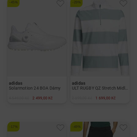
-45%
-29%
adidas
adidas
Solarmotion 24 BOA Dámy
ULT RUGBY QZ Stretch Midlayer Pánové
4 549,00 Kč
2 499,00 Kč
2 399,00 Kč
1 699,00 Kč
v: UK 5.0 UK 5.5 UK 6.0 UK 7.0 UK 8.0 US 4.5
v: M L XL SS
-17%
-49%