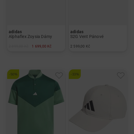
adidas
adidas
Alphaflex Zoysia Dámy
S2G Vent Pánové
2 899,00 Kč
1 699,00 Kč
2 599,00 Kč
v: UK 5.0 UK 5.5 UK 6.0 UK 6.5 UK 7.0 UK 7.5
v: UK 8.0 UK 8.5 UK 9.0 UK 9.5 UK 10.0 UK 10.5 UK 11.0 UK 12.0 UK 13.5 UK 14.5
-50%
-33%