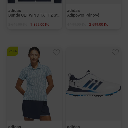
adidas
adidas
Bunda ULT WIND TXT FZ Stretch Pánové
Adipower Pánové
2 649,00 Kč
1 899,00 Kč
4 199,00 Kč
2 699,00 Kč
v: XL XXL
v: UK 8.0 UK 8.5 UK 9.0 UK 9.5 UK 10.0 UK 10.5 UK 11.0 UK 12.0
-28%
adidas
adidas