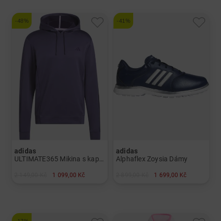
-48%
-41%
adidas
adidas
ULTIMATE365 Mikina s kapucí Pánové
Alphaflex Zoysia Dámy
2 149,00 Kč
1 099,00 Kč
2 899,00 Kč
1 699,00 Kč
v: L XL
v: UK 5.0 UK 5.5 UK 6.0 UK 6.5 UK 7.0 UK 7.5