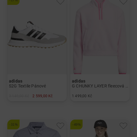
-17%
adidas
adidas
S2G Textile Pánové
G CHUNKY LAYER fleecová střední vrstva Dívky
3 149,00 Kč
2 599,00 Kč
1 499,00 Kč
v: UK 8.0 UK 8.5 UK 9.0 UK 9.5 UK 10.0 UK 10.5 UK 11.0 UK 12.0 UK 13.5 UK 14.5
v: 152 164
-31%
-49%