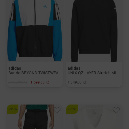
adidas
adidas
Bunda BEYOND TWISTWEAVE FULL-ZIP windstopper Pánové
UNIX QZ LAYER Stretch Midlayer Chlapci
3 199,00 Kč
1 599,00 Kč
1 349,00 Kč
v: XL SS
v: 140 152 164
-31%
-31%