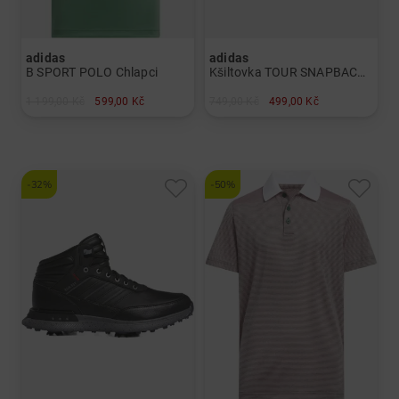
adidas
adidas
B SPORT POLO Chlapci
Kšiltovka TOUR SNAPBACK Pánové
1 199,00 Kč
599,00 Kč
749,00 Kč
499,00 Kč
v: 128
v: Univerzální velikost
-32%
-50%