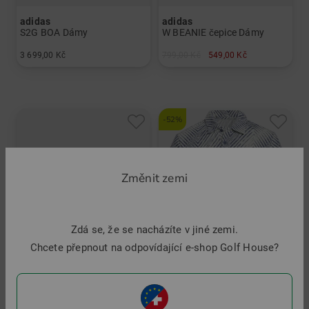
adidas
adidas
S2G BOA Dámy
W BEANIE čepice Dámy
3 699,00 Kč
799,00 Kč
549,00 Kč
v: UK 8.5
v: Univerzální velikost
-52%
Změnit zemi
Zdá se, že se nacházíte v jiné zemi.
Chcete přepnout na odpovídající e-shop Golf House?
adidas
adidas