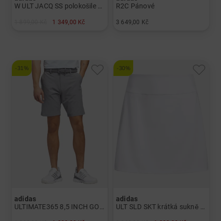
W ULT JACQ SS polokošile s krátkým rukávem Dámy
R2C Pánové
1 899,00 Kč
1 349,00 Kč
3 649,00 Kč
v: XS M L XL XXL SS
v: UK 14.5
-31%
-30%
adidas
adidas
ULTIMATE365 8,5 INCH GOLF Bermudy Pánové
ULT SLD SKT krátká sukně Dámy