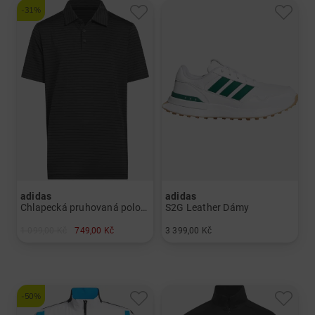
-31%
adidas
adidas
Chlapecká pruhovaná polokošile s krátkým rukávem Chlapci
S2G Leather Dámy
1 099,00 Kč
749,00 Kč
3 399,00 Kč
v: 140 152 164
v: UK 5.5 UK 6.0 UK 6.5 UK 8.5 UK 9.5
-50%