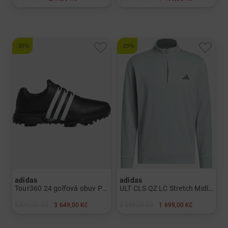
v: Univerzální velikost
v: M L XL XXL
-38%
-29%
adidas
adidas
Tour360 24 golfová obuv Pánové
ULT CLS QZ LC Stretch Midlayer Pánové
5 899,00 Kč
3 649,00 Kč
2 399,00 Kč
1 699,00 Kč
v: UK 8.0 UK 9.0
v: L XL XXL SS