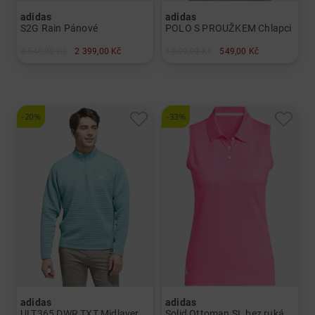
adidas
adidas
S2G Rain Pánové
POLO S PROUŽKEM Chlapci
3 549,00 Kč
2 399,00 Kč
1 099,00 Kč
549,00 Kč
v: UK 8.0 UK 8.5 UK 9.5 UK 10.5 UK 11.0
v: 128 140 152 164
-20%
-33%
adidas
adidas
ULT365 DWR TXT Midlayer Stretch Pánové
Solid Ottoman SL bez rukávů Dámy