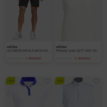
adidas
adidas
ULTIMATE365 8,5 INCH GOLF SHORT Bermudy Pánové
Pletený svetr ULTT KNT VST Dámy
1 899,00 Kč
1 299,00 Kč
3 199,00 Kč
2 199,00 Kč
v: 32
v: M L SS
-53%
-31%