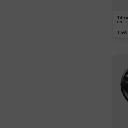
Titlei
1 699
v: Bal