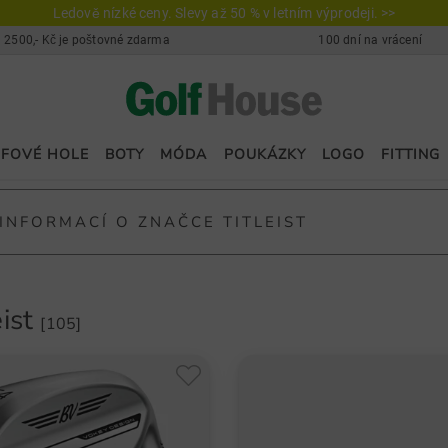
Ledově nízké ceny. Slevy až 50 % v letním výprodeji. >>
 2500,- Kč je poštovné zdarma
100 dní na vrácení
FOVÉ HOLE
BOTY
MÓDA
POUKÁZKY
LOGO
FITTING
 INFORMACÍ O ZNAČCE TITLEIST
 - váš golfový společník
eist
[105]
t je značka, kterou zná každý golfista na celém světě, mladý i star
bí a prodává golfové zboží, jako jsou golfové hole, golfové míčky,
nství.
hole Titleist