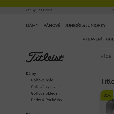
Záruky Golf House
Od
DÁMY
PÁNOVÉ
JUNIOŘI & JUNIORKY
VYBAVENÍ
GOL
VÍCE
Dámy
Titleist
Titl
Golfové hole
Titleis
Golfové vybavení
se vyrá
Golfové oblečení
-31%
přísluše
Dárky & Poukázky
Golfové 