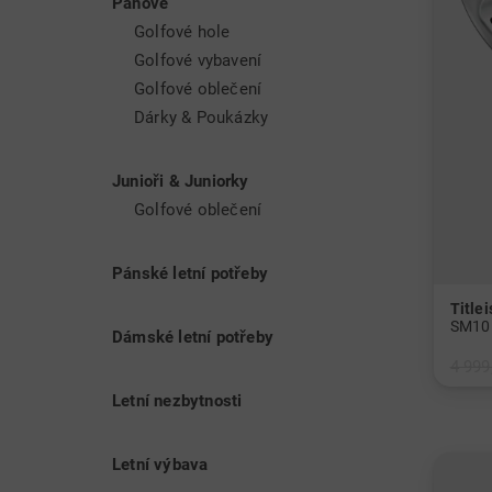
Pánové
Titleist
Golfové hole
jsou ve
Golfové vybavení
kvalito
Golfové oblečení
Dárky & Poukázky
Golfové
Golfové
Junioři & Juniorky
konzist
Golfové oblečení
Titleis
DT SoLo
Pánské letní potřeby
Golfové
Titlei
SM10 
Dámské letní potřeby
Stejně 
4 999
vysoce 
v: 54°
Letní nezbytnosti
chrání 
dostate
Letní výbava
jídlo. 