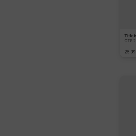
Titlei
GTS 2
25 39
v: 9°