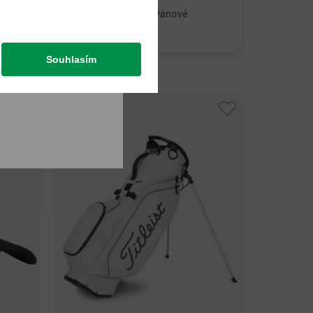
Titleist
Perm-Soft golfová rukavice na levou ruku Pánové
Tour Mesh Dámy a Pánové
899,00 Kč
v: Univerzální velikost
Souhlasím
-15%