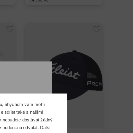
949,00 Kč
v: M ML L XL SS
 ProV1* je golfisty úspěšně odpálena.
omu, abychom vám mohli
 sdílet také s našimi
 a nebudete dostávat žádný
v budoucnu odvolat. Další