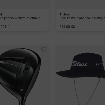
st
Titleist
Pro V1 s prodlouženým orientačním proužkem 65% Dámy a Pánové
,00 Kč
899,00 Kč
ení po 12 kusech
v: Univerzální velikost