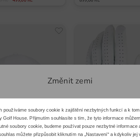
0 Kč
499,00 Kč
899,00 Kč
erzální velikost
v: Univerzální velikost
jší, ještě výkonnější generace golfových odpalů Titleist Pro V1 a
Změnit zemi
Zdá se, že se nacházíte v jiné zemi.
h používáme soubory cookie k zajištění nezbytných funkcí a k t
Chcete přepnout na odpovídající e-shop Golf House?
 Golf House. Přijmutím souhlasíte s tím, že tyto informace můžeme
 nutné soubory cookie, budeme používat pouze nezbytné informace
ouhlas můžete přizpůsobit kliknutím na „Nastavení“ a kdykoliv jej 