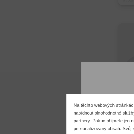
699,0
v: Univ
2011
Nejnově
Na těchto webových stránkác
nabídnout plnohodnotné služby
partnery. Pokud přijmete jen
personalizovaný obsah. Svůj s