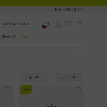
Hotline 800 023 810
ZNAČKY
SALE
filtr
třídit
ý, hobby golfista i profesionál. Pod touto značkou
 golfové rukavice, golfové bagy a golfové
-44%