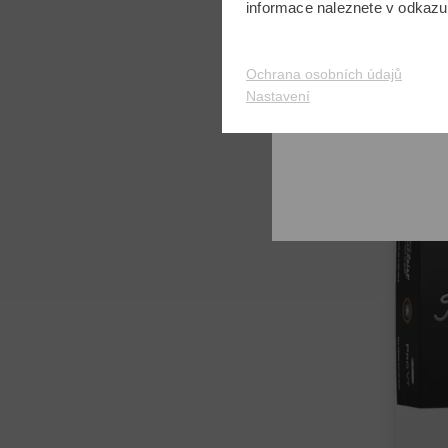
Titlei
informace naleznete v odkaz
899,0
Ochrana osobních údajů
v: Univ
Nastavení