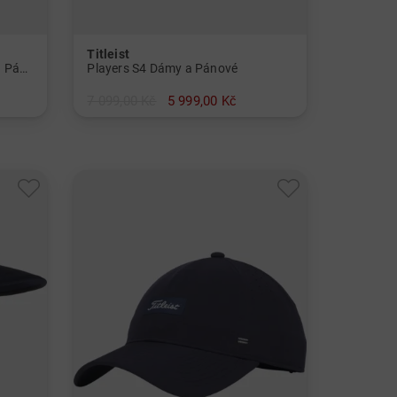
Titleist
Značka míče pro hráče Dámy a Pánové
Players S4 Dámy a Pánové
7 099,00 Kč
5 999,00 Kč
v: 9"