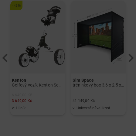
-45%
-
Kenton
Sim Space
W
 černá
Golfový vozík Kenton Scout bílý
tréninkový box 3,6 x 2,5 x 1,5 m ostatní
6 649,00 Kč
2
3 649,00 Kč
41 149,00 Kč
1
v: Hliník
v: Univerzální velikost
v