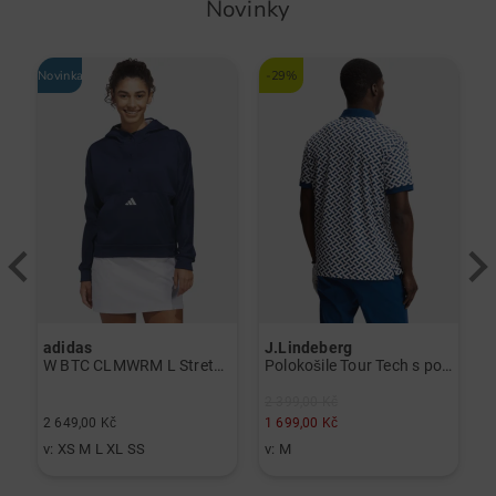
Novinky
Novinka
-29%
No
adidas
J.Lindeberg
a
ná
W BTC CLMWRM L Stretch Midlayer námořnická modrá
Polokošile Tour Tech s potiskem a krátkým rukávem námořnická modrá
2 399,00 Kč
2 649,00 Kč
1 699,00 Kč
2
v: XS M L XL SS
v: M
v