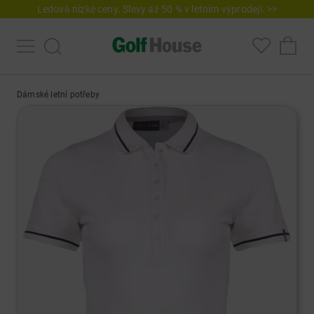
Ledově nízké ceny. Slevy až 50 % v letním výprodeji. >>
Dámské letní potřeby