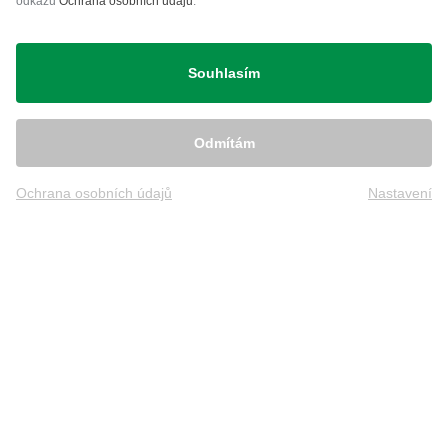
odkazu
Ochrana osobních údajů
.
Přeprava
Souhlasím
Odmítám
Ochrana osobních údajů
Nastavení