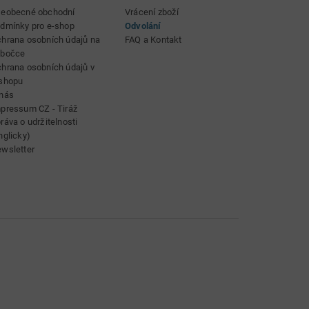
eobecné obchodní
Vrácení zboží
dmínky pro e-shop
Odvolání
hrana osobních údajů na
FAQ a Kontakt
obočce
hrana osobních údajů v
shopu
nás
pressum CZ - Tiráž
ráva o udržitelnosti
nglicky)
wsletter