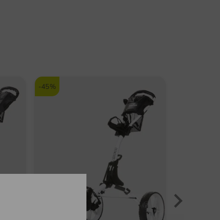
Anette H.
(15.06.2024)
nost: cca 2,9 kg
Hat das Bag ein
Kühlschrank?
odpověď
Golf House Team
(20.06.2024)
-45%
Ja, ein Kühlfach ist mit
dabei.
Nellas
(08.04.2024)
Hat dieses Bag ein
Akkufach ?
odpověď