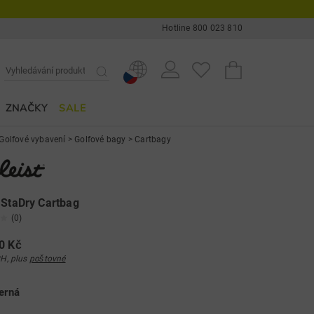
Hotline 800 023 810
ZNAČKY
SALE
Golfové vybavení
>
Golfové bagy
>
Cartbagy
 StaDry Cartbag
(0)
0 Kč
H, plus
poštovné
erná