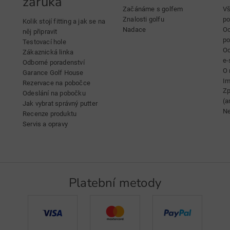
záruka
Začánáme s golfem
Vš
Znalosti golfu
po
Kolik stojí fitting a jak se na
Nadace
Oc
něj připravit
p
Testovací hole
Oc
Zákaznická linka
e-
Odborné poradenství
O 
Garance Golf House
Im
Rezervace na pobočce
Zp
Odeslání na pobočku
(a
Jak vybrat správný putter
Ne
Recenze produktu
Servis a opravy
Platební metody