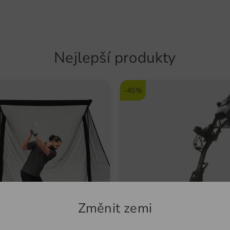
Hmot
Nejlepší produkty
-45%
Změnit zemi