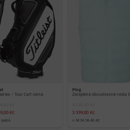
st
Ping
Series – Tour Cart černá
99,00 Kč
4 799,00 Kč
99,00 Kč
3 399,00 Kč
0 palců
v: M 34 36 40 42