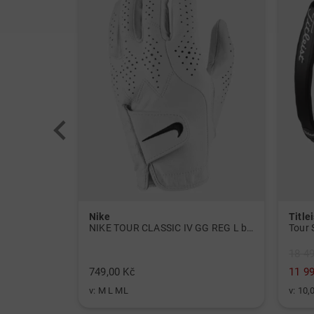
Nike
Titlei
Polokošile Tour Tech s potiskem a krátkým rukávem námořnická modrá
NIKE TOUR CLASSIC IV GG REG L bílý
Tour 
18 4
749,00 Kč
11 9
v: M L ML
v: 10,