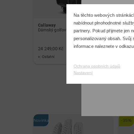
Na těchto webových stránkác
nabídnout plnohodnotné služby
Callaway
Sim 
Dámský golfový set holí Callaway Solaire Graphit, dámský
partnery. Pokud přijmete jen
personalizovaný obsah. Svůj s
informace naleznete v odkaz
24 249,00 Kč
8 999
v: Ostatní
v: 2,5
Ochrana osobních údajů
Nastavení
Novinka
-35%