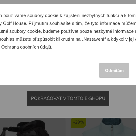
Zdá se, že se nacházíte v jiné zemi.
h používáme soubory cookie k zajištění nezbytných funkcí a k t
Chcete přepnout na odpovídající e-shop Golf House?
 Golf House. Přijmutím souhlasíte s tím, že tyto informace můžeme
Space
Kenton
Domácí tréninková síť Deluxe Home černá
Golfový vozík Kenton Scout če
 nutné soubory cookie, budeme používat pouze nezbytné informace
ouhlas můžete přizpůsobit kliknutím na „Nastavení“ a kdykoliv jej 
6 649,00 Kč
u
Ochrana osobních údajů
.
,00 Kč
3 649,00 Kč
MEZINÁRODNÍ
 metru
v: Hliník
Odmítám
POKRAČOVAT V TOMTO E-SHOPU
Novinky
-29%