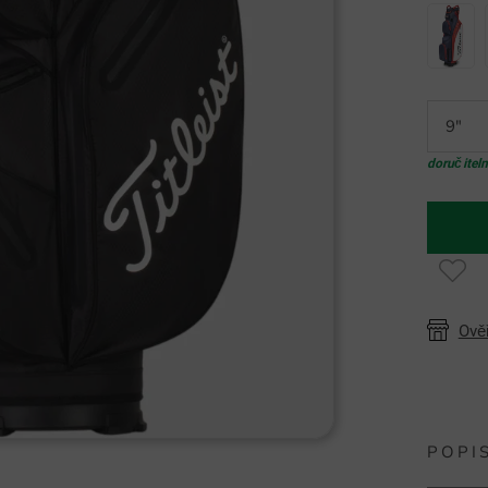
9"
doručitel
Ově
POPI