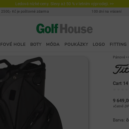
Ledově nízké ceny. Slevy až 50 % v letním výprodeji. >>
 2500,- Kč je poštovné zdarma
100 dní na vrácení
FOVÉ HOLE
BOTY
MÓDA
POUKÁZKY
LOGO
FITTING
Pánové
>
Cart 14
9 649,0
včetně DP
Barva:
č