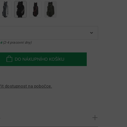
né
(2-4 pracovní dny)
DO NÁKUPNÍHO KOŠÍKU
řit dostupnost na pobočce.
S