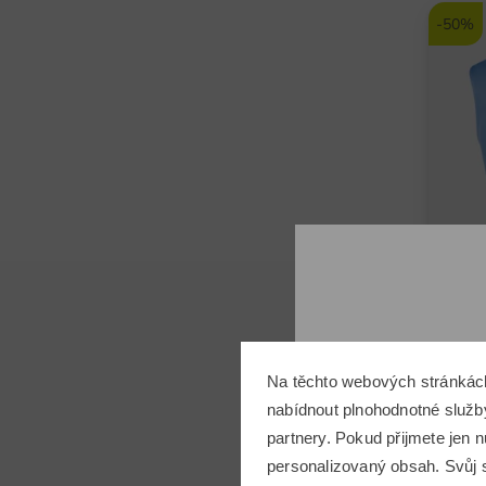
-50%
Na těchto webových stránkác
FootJ
nabídnout plnohodnotné služby
partnery. Pokud přijmete jen
3 199
personalizovaný obsah. Svůj s