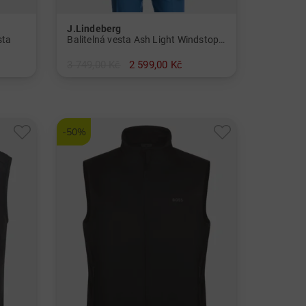
J.Lindeberg
sta
Balitelná vesta Ash Light Windstopper
3 749,00 Kč
2 599,00 Kč
v: XXL SS
-50%