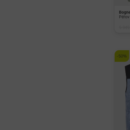
Bogn
Péřov
9 949
v: M 4
-50%