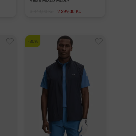
Vesta MIXED MEDIA
3 449,00 Kč
2 399,00 Kč
v: M L XL XXL
-30%