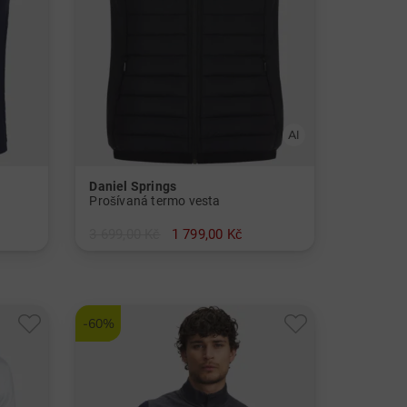
Daniel Springs
Prošívaná termo vesta
3 699,00 Kč
1 799,00 Kč
v: M L XL XXL 3XL SS
-60%