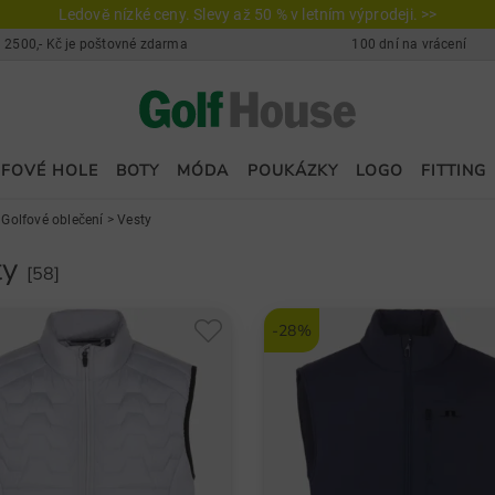
Ledově nízké ceny. Slevy až 50 % v letním výprodeji. >>
 2500,- Kč je poštovné zdarma
100 dní na vrácení
FOVÉ HOLE
BOTY
MÓDA
POUKÁZKY
LOGO
FITTING
>
Golfové oblečení
>
Vesty
ty
[58]
-28%