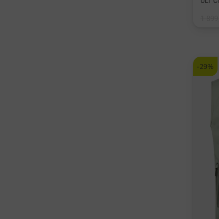
ULT C
1 899
v: L X
-29%