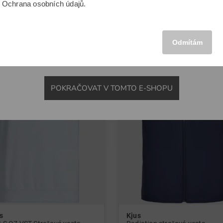
u
Ochrana osobních údajů
.
 XL XXL
v: M XL XXL
MEZINÁRODNÍ
-29%
Odmítám
POKRAČOVAT V TOMTO E-SHOPU
s
Kjus