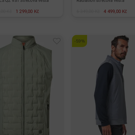
LS QZ VST Strečová vesta
Radiation strečová vesta
,00 Kč
1 299,00 Kč
6 349,00 Kč
4 499,00 Kč
L SS
v: M 48
-59%