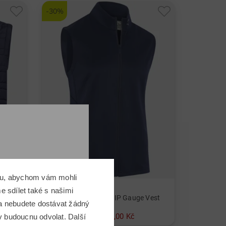
-30%
omu, abychom vám mohli
Callaway
 sdílet také s našimi
DRIVE PRO INSULATED Zateplená vesta
EMEA MENS FULL ZIP Gauge Vest
 a nebudete dostávat žádný
2 149,00 Kč
1 499,00 Kč
v budoucnu odvolat. Další