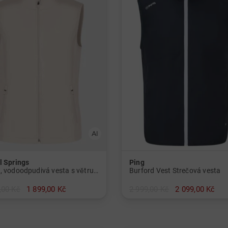
l Springs
Ping
Lehká, vodoodpudivá vesta s větruodolnou úpravou
Burford Vest Strečová vesta
,00 Kč
1 899,00 Kč
2 999,00 Kč
2 099,00 Kč
v: M L XL XXL