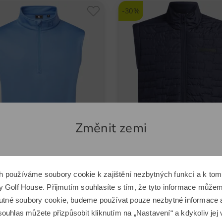
-30%
Změnit zemi
Zdá se, že se nacházíte v jiné zemi.
h používáme soubory cookie k zajištění nezbytných funkcí a k t
Chcete přepnout na odpovídající e-shop Golf House?
oy
Under Armour
 Golf House. Přijmutím souhlasíte s tím, že tyto informace můžeme
Vesta se zipem do půlky těla Strečová vesta
 nutné soubory cookie, budeme používat pouze nezbytné informace
,00 Kč
1 599,00 Kč
3 449,00 Kč
2 399,00 Kč
ouhlas můžete přizpůsobit kliknutím na „Nastavení“ a kdykoliv jej 