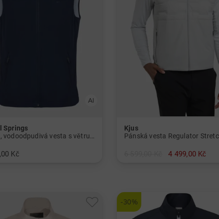
l Springs
Kjus
Lehká, vodoodpudivá vesta s větruodolnou úpravou
Pánská vesta Regulator Stret
,00 Kč
6 599,00 Kč
4 499,00 Kč
 XL XXL 3XL
v: M SS
-30%