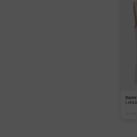
Danie
2 699
v: XL