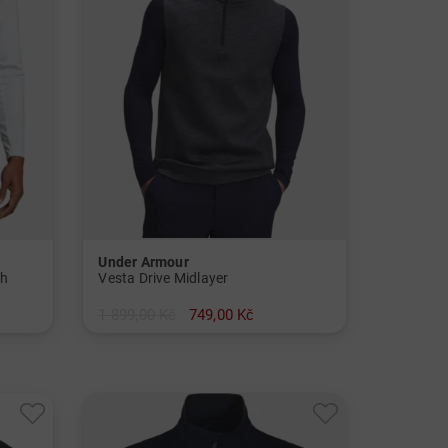
Under Armour
ch
Vesta Drive Midlayer
1 899,00 Kč
749,00 Kč
v: M L XL XXL