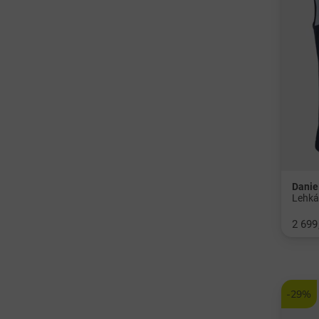
Danie
2 699
v: M L
-29%