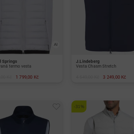
l Springs
J.Lindeberg
vaná termo vesta
Vesta Chasm Stretch
,00 Kč
1 799,00 Kč
4 549,00 Kč
3 249,00 Kč
L XXL 3XL
v: M L XL XXL SS
-31%