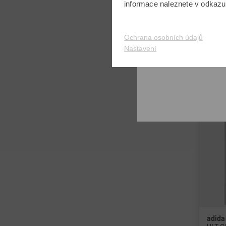
informace naleznete v odkaz
v: M L
Ochrana osobních údajů
-31%
Nastavení
adida