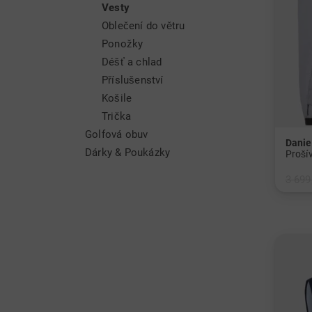
Vesty
Oblečení do větru
Ponožky
Déšť a chlad
Příslušenství
Košile
Trička
Golfová obuv
Danie
Dárky & Poukázky
Proší
3 699
v: L X