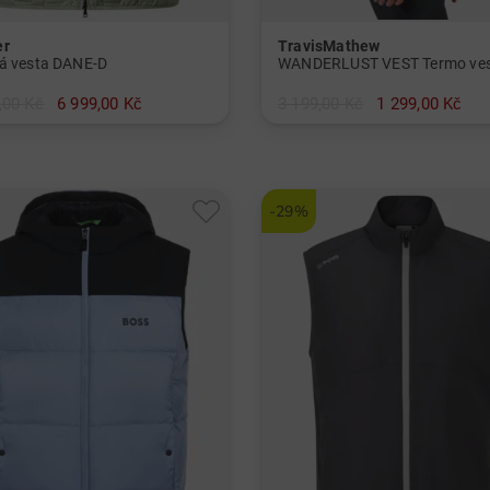
er
TravisMathew
á vesta DANE-D
WANDERLUST VEST Termo ve
,00 Kč
6 999,00 Kč
3 199,00 Kč
1 299,00 Kč
8 52 54 56
v: M L XL XXL
-29%