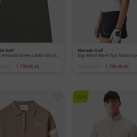
e Golf
Macade Golf
Junior Amanda Green Lehké šaty bez rukávů Dívky
,00 Kč
1 799,00 Kč
2 549,00 Kč
1 799,00 Kč
 152
v: M XL SS
-31%