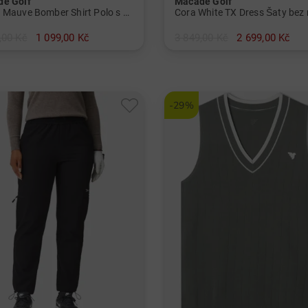
e Golf
Macade Golf
Heath Mauve Bomber Shirt Polo s polovičním rukávem Pánové
,00 Kč
1 099,00 Kč
3 849,00 Kč
2 699,00 Kč
v: M SS
-29%