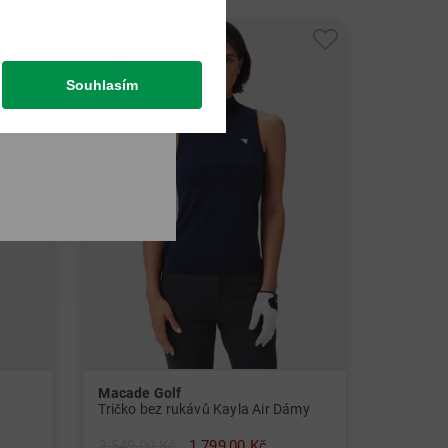
-29%
Souhlasím
Macade Golf
Tričko bez rukávů Kayla Air Dámy
2 549,00 Kč
1 799,00 Kč