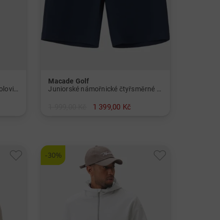
Macade Golf
Gigi White Wave Top Tričko s polovičním rukávem Dámy
Juniorské námořnické čtyřsměrné strečové šortky Chlapci
1 999,00 Kč
1 399,00 Kč
v: 140 152
-30%