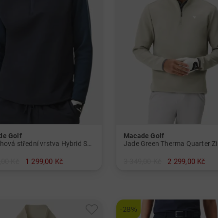
e Golf
Macade Golf
Stretchová střední vrstva Hybrid Shield TX Quarter Zip Dámy
,00 Kč
1 299,00 Kč
3 349,00 Kč
2 299,00 Kč
S
v: M L
-28%