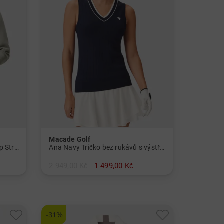
Macade Golf
Jade Green Therma Quarter Zip Stretch Midlayer Pánové
Ana Navy Tričko bez rukávů s výstřihem do V a bez rukávů Dámy
2 949,00 Kč
1 499,00 Kč
v: M L XL
-31%