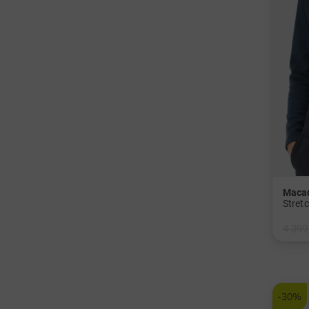
Macad
4 399
v: M S
-30%