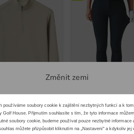
Změnit zemi
e Golf
Macade Golf
Zdá se, že se nacházíte v jiné zemi.
h používáme soubory cookie k zajištění nezbytných funkcí a k t
Juniorská strečová mikina Jade Green Therma Quarter Zip Chlapci
Chcete přepnout na odpovídající e-shop Golf House?
 Golf House. Přijmutím souhlasíte s tím, že tyto informace můžeme
,00 Kč
1 599,00 Kč
2 949,00 Kč
2 099,00 Kč
 nutné soubory cookie, budeme používat pouze nezbytné informace
 140 152 164
v: M L SS
ouhlas můžete přizpůsobit kliknutím na „Nastavení“ a kdykoliv jej 