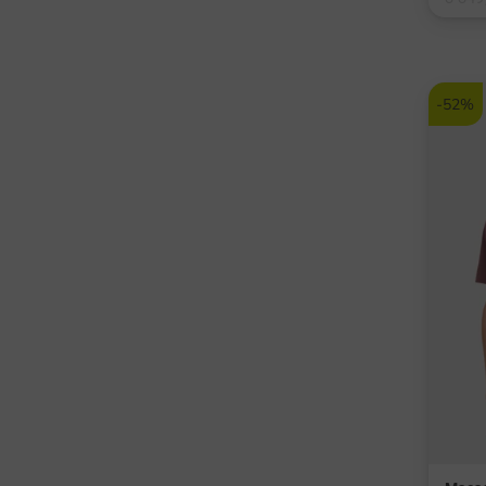
v: M L
-52%