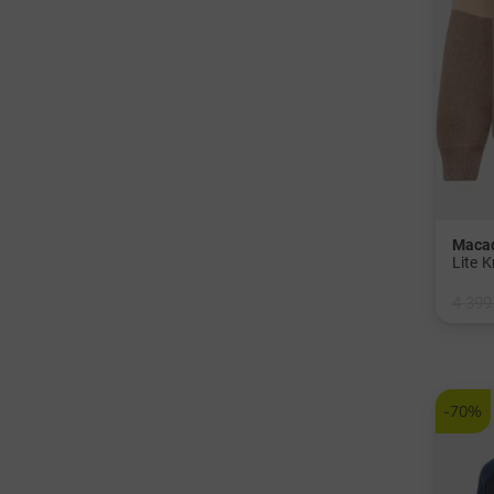
Macad
Lite 
4 399
v: M L
-70%