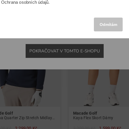
u
Ochrana osobních údajů
.
MEZINÁRODNÍ
-30%
Odmítám
POKRAČOVAT V TOMTO E-SHOPU
e Golf
Macade Golf
Therma Quarter Zip Stretch Midlayer Pánové
Kaya Flex Skort Dámy
,00 Kč
2 299,00 Kč
2 299,00 Kč
1 599,00 Kč