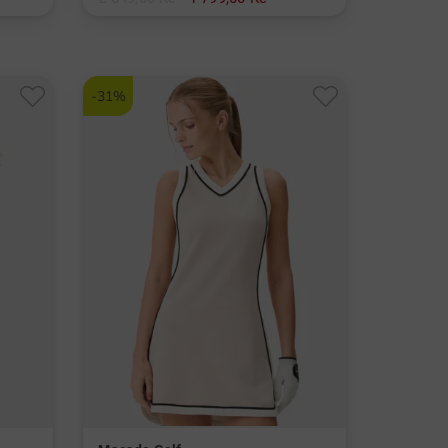
v: M L XL
-31%