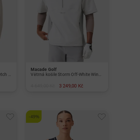
Macade Golf
Taupe Therma Quarter Zip Stretch Midlayer Pánové
Větrná košile Storm Off-White Wind Shirt s polovičním rukávem Pánové
4 649,00 Kč
3 249,00 Kč
v: M L XL XXL SS
-49%