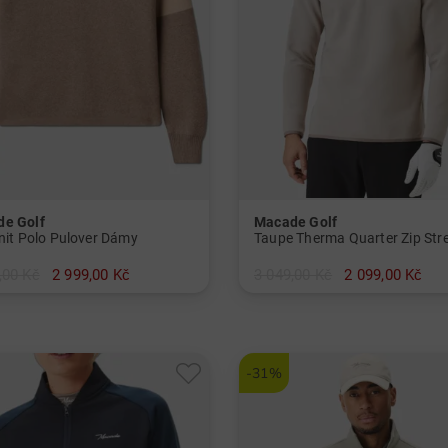
e Golf
Macade Golf
Knit Polo Pulover Dámy
,00 Kč
2 999,00 Kč
3 049,00 Kč
2 099,00 Kč
v: M L XXL SS
-31%