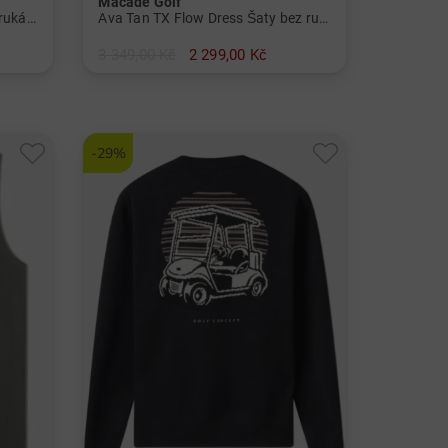
Macade Golf
Cora White TX Dress Šaty bez rukávů Dámy
Ava Tan TX Flow Dress Šaty bez rukávů Dámy
3 349,00 Kč
2 299,00 Kč
v: XS M L SS
-29%