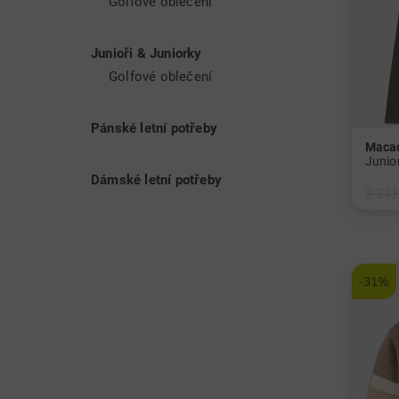
Golfové oblečení
Junioři & Juniorky
Golfové oblečení
Pánské letní potřeby
Macad
Dámské letní potřeby
2 549
v: 140
-31%