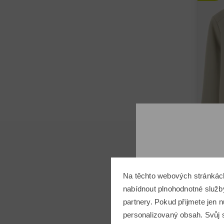
Macad
Na těchto webových stránkác
nabídnout plnohodnotné služby
2 299
partnery. Pokud přijmete jen
v: 128
personalizovaný obsah. Svůj s