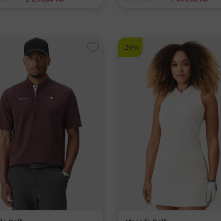
 XL XXL SS
v: XS M L
-29%