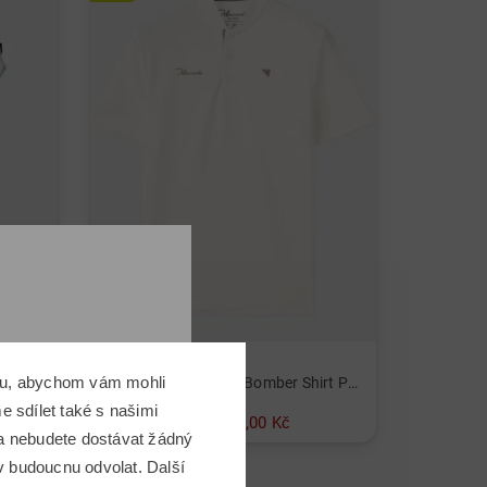
Macade Golf
omu, abychom vám mohli
Tmavě modré čtyřcestné strečové kalhoty Jogger Joggpant Kalhoty Dámy
Junior Heath White Bomber Shirt Polo s polovičním rukávem Chlapci
 sdílet také s našimi
1 749,00 Kč
1 199,00 Kč
 a nebudete dostávat žádný
v: 128 140 152 164
v budoucnu odvolat. Další