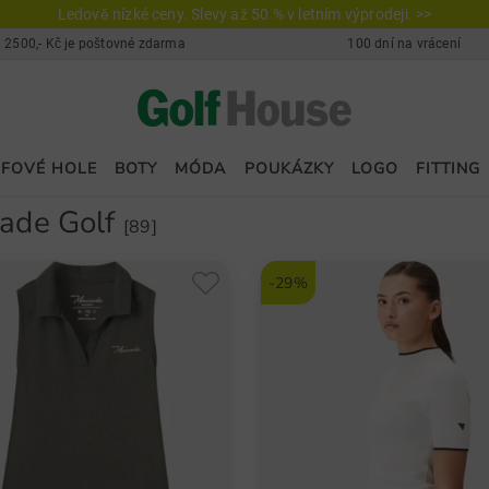
Ledově nízké ceny. Slevy až 50 % v letním výprodeji. >>
 2500,- Kč je poštovné zdarma
100 dní na vrácení
FOVÉ HOLE
BOTY
MÓDA
POUKÁZKY
LOGO
FITTING
ade Golf
[89]
-29%