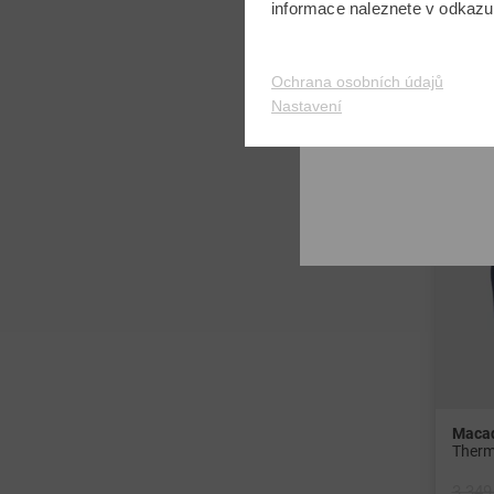
informace naleznete v odkaz
-31%
Ochrana osobních údajů
Nastavení
Macad
3 349