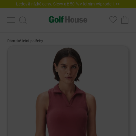
Ledově nízké ceny. Slevy až 50 % v letním výprodeji. >>
Dámské letní potřeby