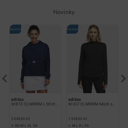
Novinky
Novinka
Novinka
-
adidas
adidas
J
á
W BTC CLMWRM L Stretch Midlayer námořnická modrá
W ULT CLMWRM Mock spodní prádlo černá
2
2 649,00 Kč
1 999,00 Kč
1
v: XS M L XL SS
v: M L XL SS
v