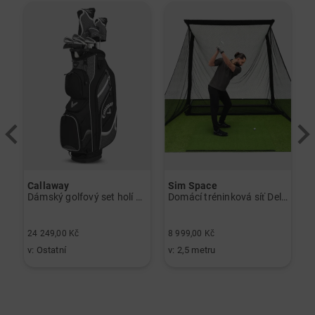
-
Callaway
Sim Space
K
Dámský golfový set holí Callaway Solaire Graphit, dámský
Domácí tréninková síť Deluxe Home černá
6
24 249,00 Kč
8 999,00 Kč
3
v: Ostatní
v: 2,5 metru
v