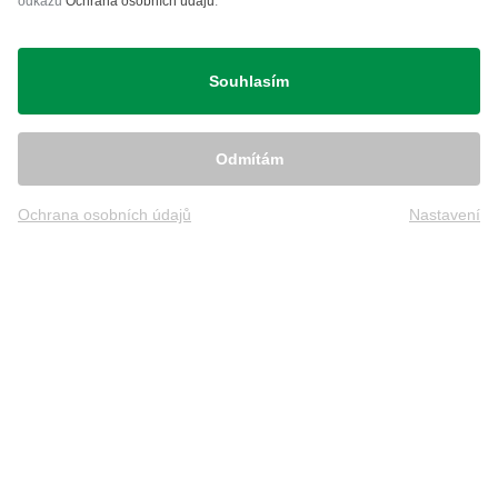
odkazu
Ochrana osobních údajů
.
Přeprava
Souhlasím
Odmítám
Ochrana osobních údajů
Nastavení