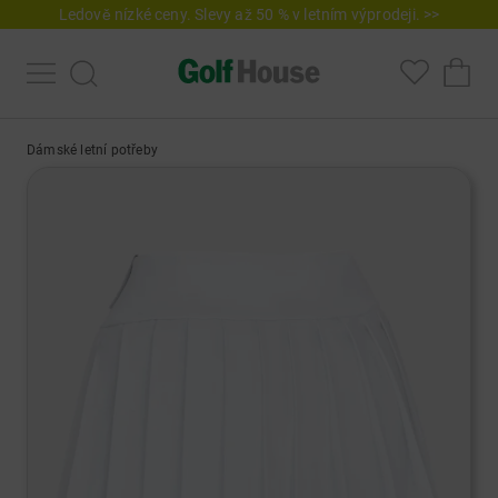
Ledově nízké ceny. Slevy až 50 % v letním výprodeji. >>
Dámské letní potřeby