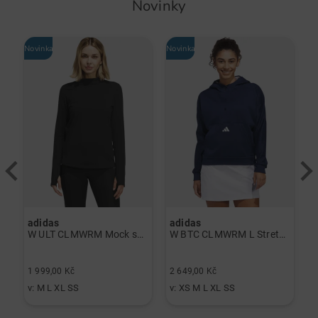
Novinky
Novinka
Novinka
-
adidas
adidas
J
á
W ULT CLMWRM Mock spodní prádlo černá
W BTC CLMWRM L Stretch Midlayer námořnická modrá
2
1 999,00 Kč
2 649,00 Kč
1
v: M L XL SS
v: XS M L XL SS
v