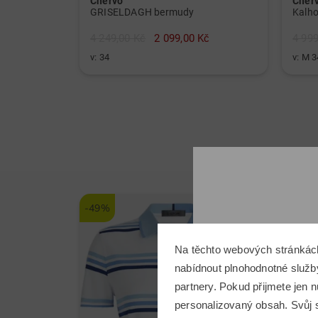
Chervo
Cher
GRISELDAGH bermudy
Kalho
4 249,00 Kč
2 099,00 Kč
4 999
v: 34
v: M 3
-49%
-51%
Na těchto webových stránkác
nabídnout plnohodnotné služby
partnery. Pokud přijmete jen
personalizovaný obsah. Svůj s