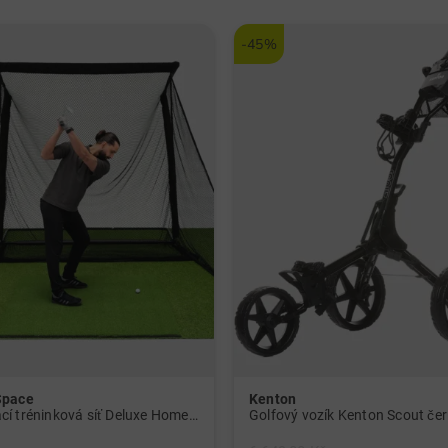
-45%
Space
Kenton
Domácí tréninková síť Deluxe Home černá
Golfový vozík Kenton Scout če