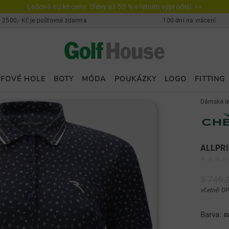
Ledově nízké ceny. Slevy až 50 % v letním výprodeji. >>
 2500,- Kč je poštovné zdarma
100 dní na vrácení
FOVÉ HOLE
BOTY
MÓDA
POUKÁZKY
LOGO
FITTING
Dámské le
ALLPRI
3 749,
včetně DP
Barva:
n