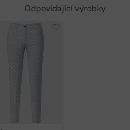
Odpovídající výrobky
Číslo po
5587