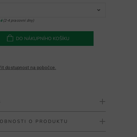
né
(2-4 pracovní dny)
DO NÁKUPNÍHO KOŠÍKU
řit dostupnost na pobočce.
S
OBNOSTI O PRODUKTU
ALLPRINT polo s krátkým rukávem
polo tričko s celoplošným potiskem "Aquarius"