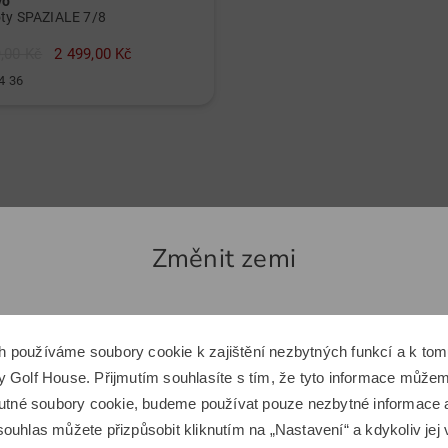
vo
ty SPAZIALE 7/8
,00 Kč
2 499,00 Kč
4 36
Podobné články
Změnit zemi
-49%
Zdá se, že se nacházíte v jiné zemi.
h používáme soubory cookie k zajištění nezbytných funkcí a k t
Chcete přepnout na odpovídající e-shop Golf House?
 Golf House. Přijmutím souhlasíte s tím, že tyto informace můžeme
 nutné soubory cookie, budeme používat pouze nezbytné informace
ouhlas můžete přizpůsobit kliknutím na „Nastavení“ a kdykoliv jej 