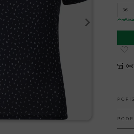
36
doručitel
Ově
POPI
PODR
Chervo 
Dámské 