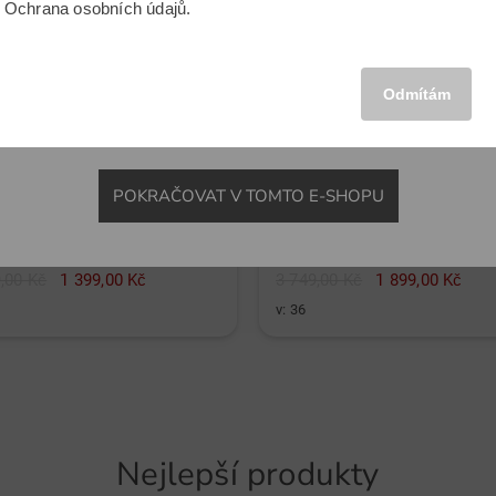
u
Ochrana osobních údajů
.
MEZINÁRODNÍ
Odmítám
POKRAČOVAT V TOMTO E-SHOPU
Sportalm
polo s krátkým rukávem
polo s krátkým rukávem
,00 Kč
1 399,00 Kč
3 749,00 Kč
1 899,00 Kč
v: 36
Nejlepší produkty