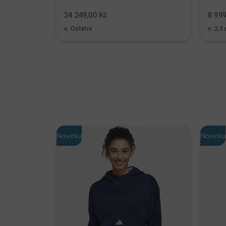
24 249,00 Kč
8 999
v: Ostatní
v: 2,5
Novinka
Novink