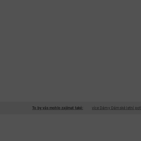
To by vás mohlo zajímat také:
více Dámy Dámské letní pot