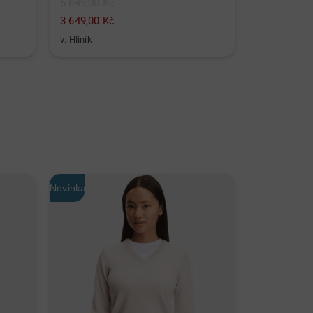
6 649,00 Kč
3 649,00 Kč
41 149,00 
v: Hliník
v: Univerzální
Novinka
Novinka