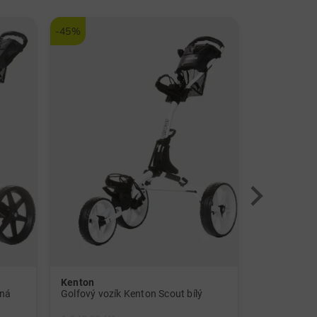
-45%
Kenton
Sim Space
rná
Golfový vozík Kenton Scout bílý