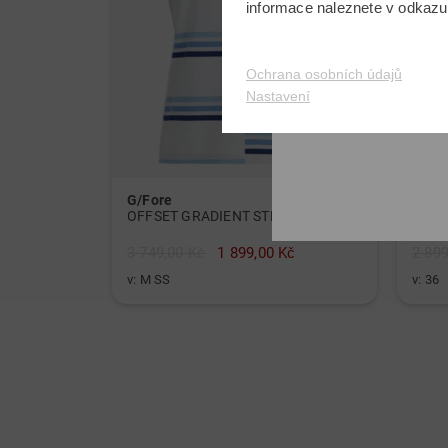
informace naleznete v odkaz
Ochrana osobních údajů
Nastavení
G/Fore
Kjus
OFFSET GRADIENT STRIPE RIB COLLAR TECH JERSEY polo s krátkým rukávem
Enya 
3 749,00 Kč
1 899,00 Kč
2 899
v: M SS
v: 36