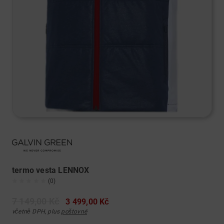
termo vesta LENNOX
(0)
7 149,00 Kč
3 499,00 Kč
včetně DPH, plus
poštovné