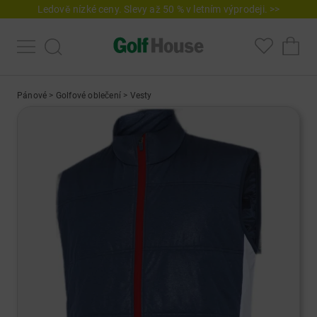
Ledově nízké ceny. Slevy až 50 % v letním výprodeji. >>
Pánové
>
Golfové oblečení
>
Vesty