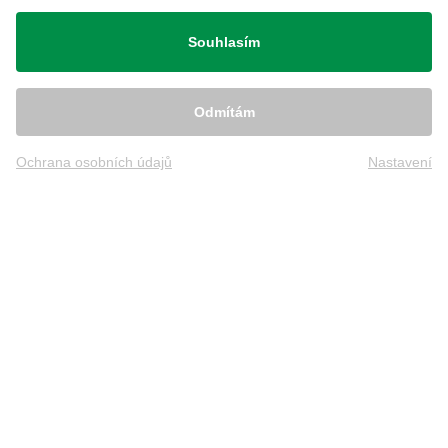
Přeprava
Souhlasím
Odmítám
Ochrana osobních údajů
Nastavení