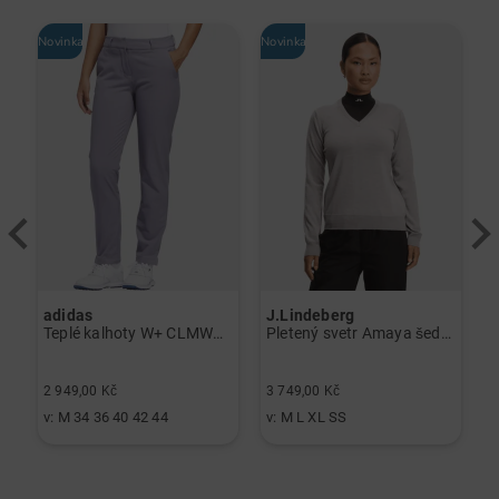
Novinka
Novinka
No
adidas
J.Lindeberg
J
lo černá
Teplé kalhoty W+ CLMWRM P šedá
Pletený svetr Amaya šedá melírovaná
P
2 949,00 Kč
3 749,00 Kč
3
v: M 34 36 40 42 44
v: M L XL SS
v