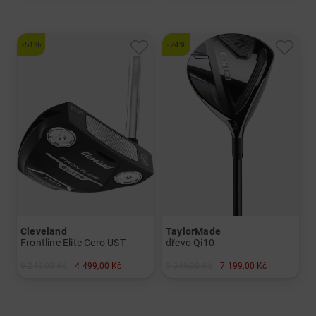
-51%
-24%
Cleveland
TaylorMade
Frontline Elite Cero UST
dřevo Qi10
9 249,00 Kč
4 499,00 Kč
9 549,00 Kč
7 199,00 Kč
v: 34"
v: 3