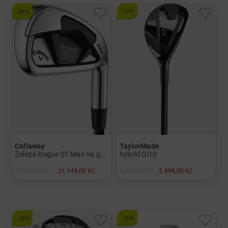
a další
Grafit,Stiff
-26%
-29%
Callaway
TaylorMade
Železa Rogue ST Max na gafitu
hybrid Qi10
28 899,00 Kč
21 149,00 Kč
8 349,00 Kč
5 899,00 Kč
v: 5-SW
v: 4 5
a další
a další
Graphit, Lite
Graphit, Lite
-29%
-15%