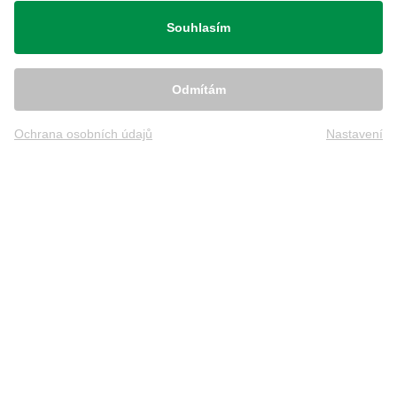
Souhlasím
Odmítám
Ochrana osobních údajů
Nastavení
Nabídka
OBCHOD
POBOČKY
SERVIS A ZÁRUKA
VÍCE GOLFU