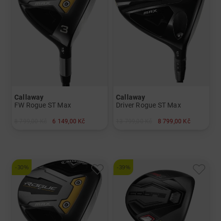
Callaway
Callaway
FW Rogue ST Max
Driver Rogue ST Max
8 799,00 Kč
6 149,00 Kč
13 799,00 Kč
8 799,00 Kč
v: 3
v: 9.0° 9°
a další
a další
Grafit,Stiff
Grafit,Stiff
-30%
-39%