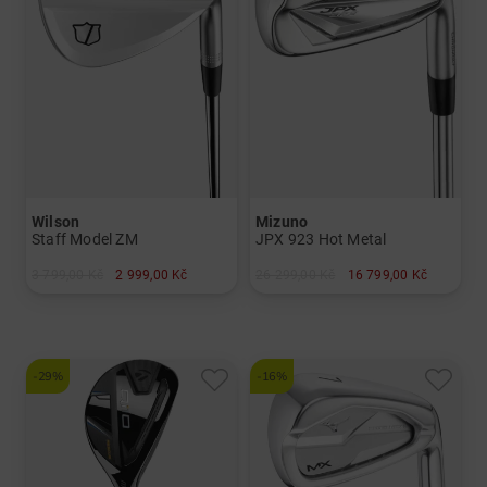
Wilson
Mizuno
Staff Model ZM
JPX 923 Hot Metal
3 799,00 Kč
2 999,00 Kč
26 299,00 Kč
16 799,00 Kč
v: 50° 52° 56° 60°
v: 5-PW
-29%
-16%