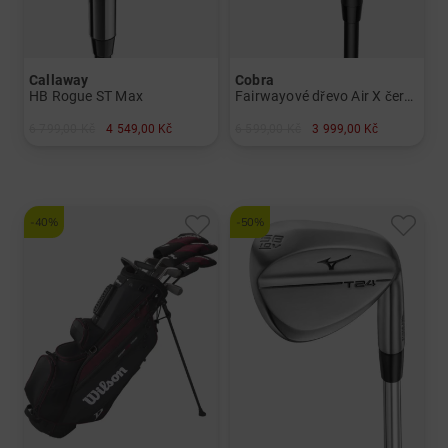
Callaway
Cobra
HB Rogue ST Max
Fairwayové dřevo Air X černé
6 799,00 Kč
4 549,00 Kč
6 599,00 Kč
3 999,00 Kč
v: 4 5
v: 3 5
a další
a další
Graphit, regular
Graphit, Lite
-40%
-50%