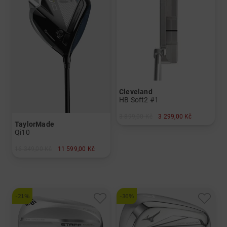
Cleveland
HB Soft2 #1
3 899,00 Kč
3 299,00 Kč
TaylorMade
v: 34" 35"
Qi10
16 349,00 Kč
11 599,00 Kč
v: 12°
a další
Graphit, Lite
-21%
-36%