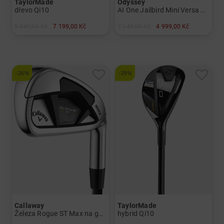
TaylorMade
Odyssey
dřevo Qi10
AI One Jailbird Mini Versa DB
9 549,00 Kč
7 199,00 Kč
7 749,00 Kč
4 999,00 Kč
v: 3 5
v: 34" 35"
a další
Graphit, regular
-26%
-29%
Callaway
TaylorMade
Železa Rogue ST Max na gafitu
hybrid Qi10