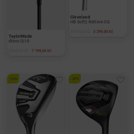
Cleveland
HB Soft2 Retreve OS
3 899,00 Kč
3 299,00 Kč
TaylorMade
v: 35"
dřevo Qi10
9 549,00 Kč
7 199,00 Kč
v: 5
a další
Graphit, Lite
-33%
-39%