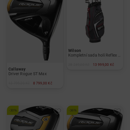
Wilson
Kompletní sada holí Reflex ( prodloužené +1")
28 249,00 Kč
13 999,00 Kč
Callaway
v: Ostatní
Driver Rogue ST Max
13 799,00 Kč
8 799,00 Kč
v: 12°
a další
Graphit, Lite
-30%
-36%