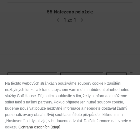
55 Nalezeno položek:
1 ze 1
ZURÜCK ZU PÁNOVÉ
KOMPLETNÍ SETY
DŘEVA
ŽE
Na těchto webových stránkách používáme soubory cookie k zajištění
nezbytných funkcí a k tomu, abychom vám mohli nabídnout plnohodnotné
služby Golf House. Přijmutím souhlasíte s tím, že tyto informace můžeme
sdílet také s našimi partnery. Pokud přijmete jen nutné soubory cookie,
Golf House je i na sociální síti.
budeme používat pouze nezbytné informace a nebudete dostávat žádný
personalizovaný obsah. Svůj souhlas můžete přizpůsobit kliknutím na
Sledujte nás na Facebooku a zjistěte vše, co potřebujete vědět o
„Nastavení“ a kdykoliv jej v budoucnu odvolat. Další informace naleznete v
golfu.
odkazu
Ochrana osobních údajů
.