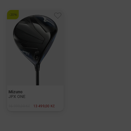
a další
a další
Graphit, Lite
Grafit,Stiff
-20%
Mizuno
JPX ONE
16 999,00 Kč
13 499,00 Kč
v: 9°