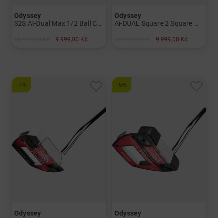
Odyssey
Odyssey
S2S AI-Dual Max 1/2 Ball Cruiser
Ai-DUAL Square 2 Square Max 1/2-Ball Cruiser Broomstick Putter
10 999,00 Kč
9 999,00 Kč
10 999,00 Kč
9 999,00 Kč
v: 38"
v: 48"
-7%
-5%
Odyssey
Odyssey