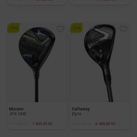
v: 3
v: 5
a další
Grafit,Stiff
-23%
-22%
Mizuno
Callaway
JPX ONE
Elyte
9 999,00 Kč
7 699,00 Kč
8 299,00 Kč
6 449,00 Kč
v: 5
v: 3