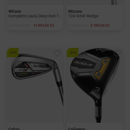
Wilson
Mizuno
Kompletní sada Deep Red Tour 2025
T24 RAW Wedge
24 999,00 Kč
14 999,00 Kč
5 999,00 Kč
2 999,00 Kč
v: Ostatní
v: 56° 06° 58° 04° 58° 08°
-35%
-30%
Cobra
Callaway