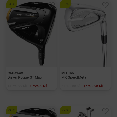
-36%
-16%
Callaway
Mizuno
Driver Rogue ST Max
MX SpeedMetal
13 799,00 Kč
8 799,00 Kč
21 499,00 Kč
17 999,00 Kč
v: 9.0°
v: 5-PW
a další
a další
Graphit, regular
Graphit, Lite
-36%
-50%