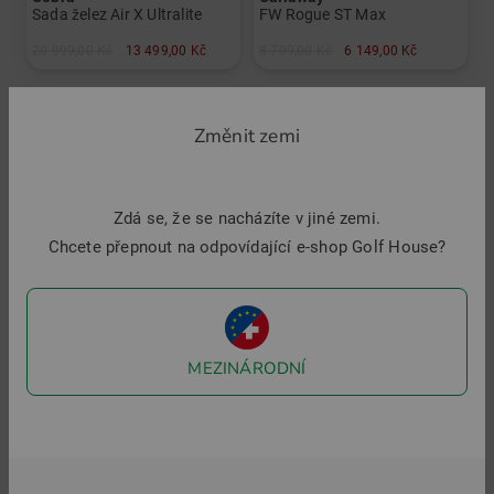
Sada želez Air X Ultralite
FW Rogue ST Max
20 999,00 Kč
13 499,00 Kč
8 799,00 Kč
6 149,00 Kč
v: 5-SW
v: 3 5
a další
Graphit, regular
Změnit zemi
-37%
-51%
Zdá se, že se nacházíte v jiné zemi.
Chcete přepnout na odpovídající e-shop Golf House?
MEZINÁRODNÍ
Cobra
Cleveland
Air X Offset Driver černý
Frontline Elite 8.0 UST