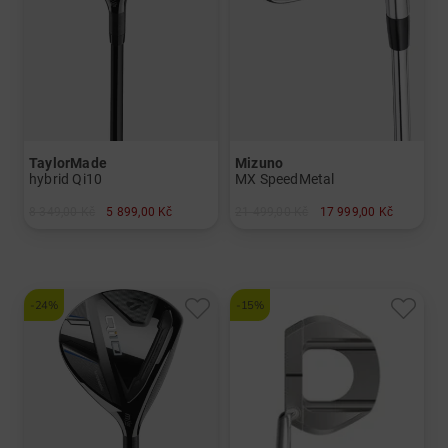
TaylorMade
Mizuno
hybrid Qi10
MX SpeedMetal
8 349,00 Kč
5 899,00 Kč
21 499,00 Kč
17 999,00 Kč
v: 3
v: 5-PW
a další
Grafit,Stiff
-24%
-15%