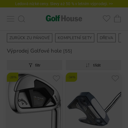
Ledově nízké ceny. Slevy až 50 % v letním výprodeji. >>
ZURÜCK ZU PÁNOVÉ
KOMPLETNÍ SETY
DŘEVA
ŽE
Výprodej Golfové hole
[55]
filtr
třídit
-28%
-34%