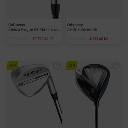
Callaway
Odyssey
Železa Rogue ST Max na oceli
AI-One Seven DB
27 599,00 Kč
19 799,00 Kč
7 499,00 Kč
4 899,00 Kč
v: 5-SW
v: 34"
-31%
-29%