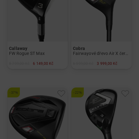
Callaway
Cobra
FW Rogue ST Max
Fairwayové dřevo Air X černé
8 799,00 Kč
6 149,00 Kč
6 599,00 Kč
3 999,00 Kč
v: 3 5
v: 5
a další
a další
Graphit, Lite
Graphit, regular
-37%
-22%