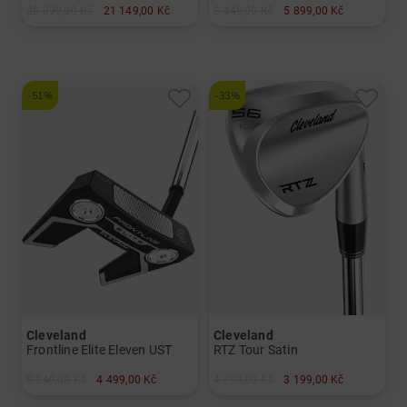
28 899,00 Kč
21 149,00 Kč
8 349,00 Kč
5 899,00 Kč
v: 5-SW
v: 3 4 5
a další
a další
Graphit, regular
Graphit, regular
-51%
-33%
Cleveland
Cleveland
Frontline Elite Eleven UST
RTZ Tour Satin
9 249,00 Kč
4 499,00 Kč
4 799,00 Kč
3 199,00 Kč
v: 34" 35"
v: 54° 60°