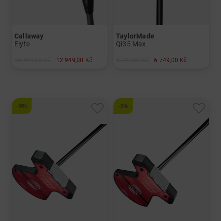
Callaway
TaylorMade
Elyte
Qi35 Max
16 499,00 Kč
12 949,00 Kč
8 799,00 Kč
6 749,00 Kč
v: 9.0°
v: 4
-9%
-9%