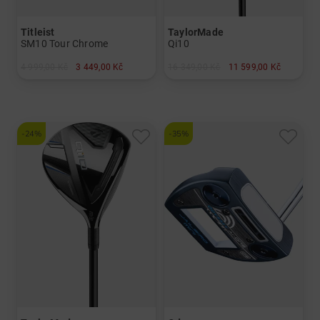
Titleist
TaylorMade
SM10 Tour Chrome
Qi10
4 999,00 Kč
3 449,00 Kč
16 349,00 Kč
11 599,00 Kč
v: 56° 10°
v: 9.0°
a další
Graphit, regular
-24%
-35%