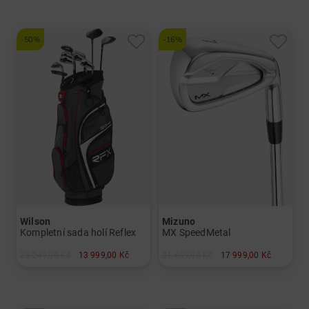
a další
Graphit, Lite
-50%
-16%
Wilson
Mizuno
Kompletní sada holí Reflex
MX SpeedMetal
28 249,00 Kč
13 999,00 Kč
21 499,00 Kč
17 999,00 Kč
v: Ostatní
v: 5-PW
a další
Graphit, regular