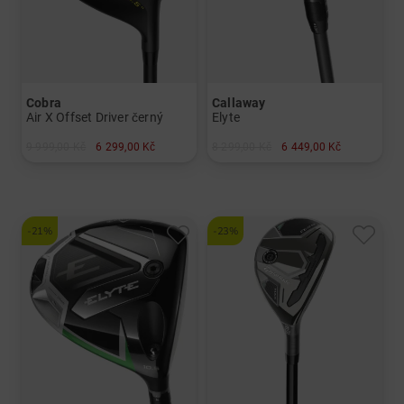
Cobra
Callaway
Air X Offset Driver černý
Elyte
9 999,00 Kč
6 299,00 Kč
8 299,00 Kč
6 449,00 Kč
v: 11.5°
v: 4 5
a další
a další
Graphit, regular
Graphit, Lite
-21%
-23%