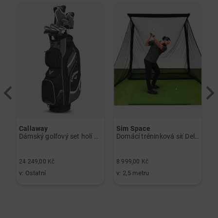
-
Callaway
Sim Space
K
Dámský golfový set holí Callaway Solaire Graphit, dámský
Domácí tréninková síť Deluxe Home černá
6
24 249,00 Kč
8 999,00 Kč
3
v: Ostatní
v: 2,5 metru
v