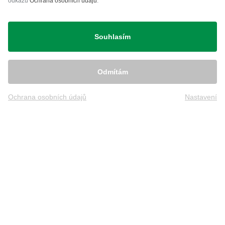
odkazu
Ochrana osobních údajů
.
Přeprava
Souhlasím
Odmítám
Ochrana osobních údajů
Nastavení