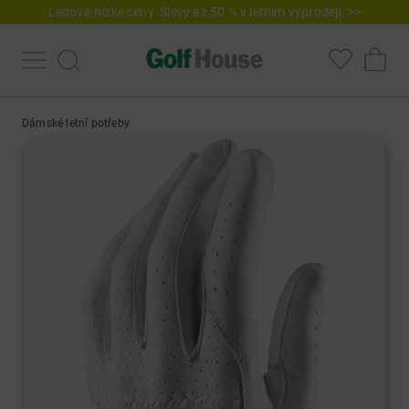
Ledově nízké ceny. Slevy až 50 % v letním výprodeji. >>
Dámské letní potřeby