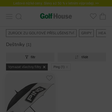
Ledově nízké ceny. Slevy až 50 % v letním výprodeji. >>
ZURÜCK ZU GOLFOVÉ PŘÍSLUŠENSTVÍ
GRIPY
HEAD 
Deštníky
[1]
filtr
třídit
Vymazat všechny filtry
Ping (1)