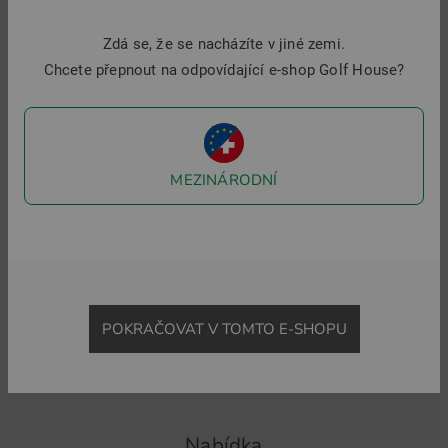
Zdá se, že se nacházíte v jiné zemi.
ZURÜCK ZU GOLFOVÉ PŘÍSLUŠENSTVÍ
GRIPY
HEAD 
Chcete přepnout na odpovídající e-shop Golf House?
Golf House je i na sociální síti.
MEZINÁRODNÍ
Sledujte nás na Facebooku a zjistěte vše, co potřebujete vědět o
golfu.
POKRAČOVAT V TOMTO E-SHOPU
Nabídka