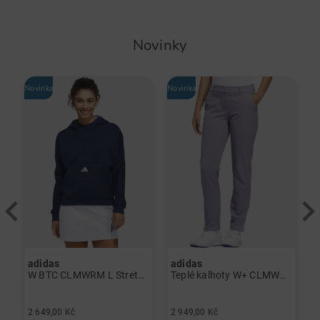
Novinky
Novinka
Novinka
-
adidas
adidas
J
lo černá
W BTC CLMWRM L Stretch Midlayer námořnická modrá
Teplé kalhoty W+ CLMWRM P šedá
2
2 649,00 Kč
2 949,00 Kč
1