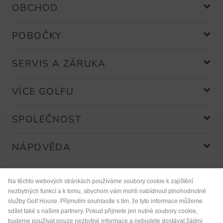
OBCHOD
POBOČKY
SERVIS A ZÁRUKA
VÍCE GOLFU
SPOLEČNOST
NÁPOVĚDA
Na těchto webových stránkách používáme soubory cookie k zajištění
nezbytných funkcí a k tomu, abychom vám mohli nabídnout plnohodnotné
Platební metody
služby Golf House. Přijmutím souhlasíte s tím, že tyto informace můžeme
sdílet také s našimi partnery. Pokud přijmete jen nutné soubory cookie,
budeme používat pouze nezbytné informace a nebudete dostávat žádný