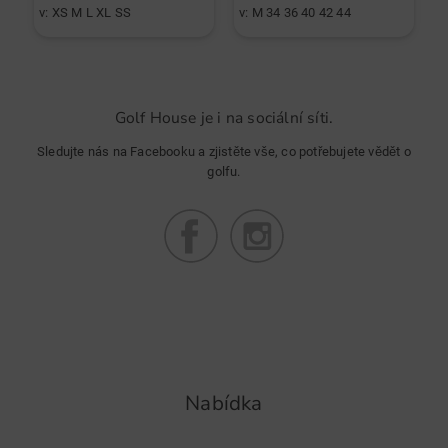
v: XS M L XL SS
v: M 34 36 40 42 44
v
Golf House je i na sociální síti.
Sledujte nás na Facebooku a zjistěte vše, co potřebujete vědět o
golfu.
Nabídka