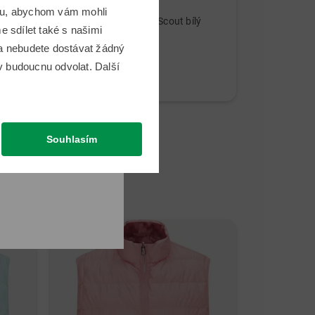
Kenton
Sim Space
omu, abychom vám mohli
rná
Golfový vozík Kenton Scout bílý
 sdílet také s našimi
6 649,00 Kč
 a nebudete dostávat žádný
3 649,00 Kč
41 149,00 
v budoucnu odvolat. Další
v: Hliník
v: Univerzální
Souhlasím
-29%
Novinka