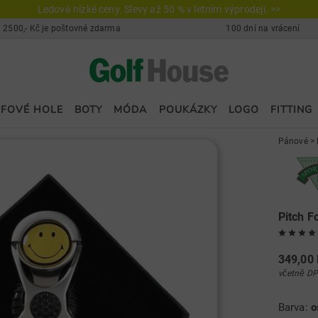
Ledově nízké ceny. Slevy až 50 % v letním výprodeji. >>
 2500,- Kč je poštovné zdarma
100 dní na vrácení
FOVÉ HOLE
BOTY
MÓDA
POUKÁZKY
LOGO
FITTING
Pánové
>
Pitch F
349,00
včetně DP
Barva:
o