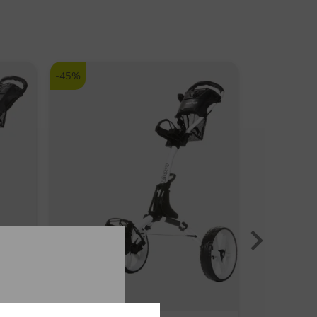
Befestigungsclip auf der
Rückseite?
odpověď
-45%
Golf House Team
(09.11.2021)
Nein, leider nicht.