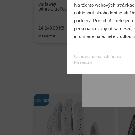
Callaway
Sim 
Na těchto webových stránkác
Dámský golfový set holí Callaway Solaire Graphit, dámský
nabídnout plnohodnotné služby
partnery. Pokud přijmete jen
24 249,00 Kč
8 999
personalizovaný obsah. Svůj s
informace naleznete v odkaz
v: Ostatní
v: 2,5
Ochrana osobních údajů
Nastavení
Novinka
-35%