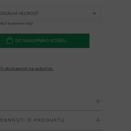
ERZÁLNÍ VELIKOST
né
(2-4 pracovní dny)
DO NÁKUPNÍHO KOŠÍKU
řit dostupnost na pobočce.
S
OBNOSTI O PRODUKTU
ues Pitch Fork Smiley