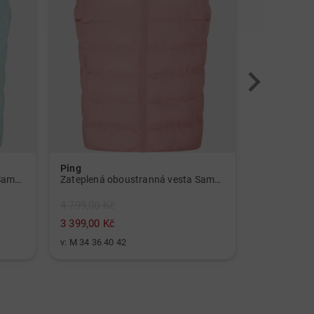
Ping
Galvin Gre
Zateplená oboustranná vesta Samantha světle modrá
Zateplená oboustranná vesta Samantha růžová
4 799,00 Kč
3 399,00 Kč
10 099,00 
v: M 34 36 40 42
v: XS M L XL