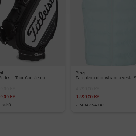
st
Ping
Series – Tour Cart černá
99,00 Kč
4 799,00 Kč
99,00 Kč
3 399,00 Kč
0 palců
v: M 34 36 40 42