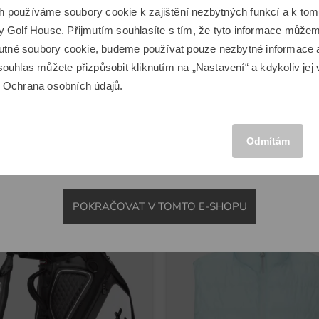
Zdá se, že se nacházíte v jiné zemi.
Space
Kenton
h používáme soubory cookie k zajištění nezbytných funkcí a k t
Chcete přepnout na odpovídající e-shop Golf House?
Domácí tréninková síť Deluxe Home černá
Golfový vozík Kenton Scout če
 Golf House. Přijmutím souhlasíte s tím, že tyto informace můžeme
6 649,00 Kč
 nutné soubory cookie, budeme používat pouze nezbytné informace
,00 Kč
3 649,00 Kč
ouhlas můžete přizpůsobit kliknutím na „Nastavení“ a kdykoliv jej 
u
Ochrana osobních údajů
.
 metru
v: Hliník
MEZINÁRODNÍ
Odmítám
Novinky
POKRAČOVAT V TOMTO E-SHOPU
-29%