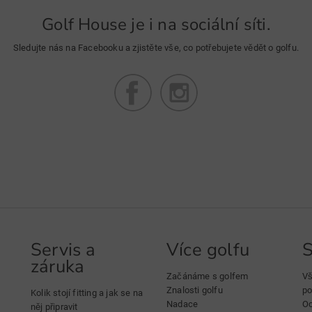
Golf House je i na sociální síti.
Sledujte nás na Facebooku a zjistěte vše, co potřebujete vědět o golfu.
Servis a
Více golfu
S
záruka
Začánáme s golfem
Vš
Znalosti golfu
po
Kolik stojí fitting a jak se na
Nadace
Oc
něj připravit