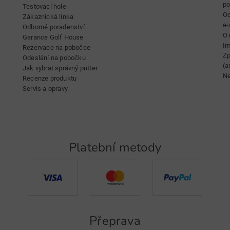
p
Testovací hole
Oc
Zákaznická linka
e-
Odborné poradenství
O 
Garance Golf House
Im
Rezervace na pobočce
Zp
Odeslání na pobočku
(a
Jak vybrat správný putter
Ne
Recenze produktu
Servis a opravy
Platební metody
Přeprava