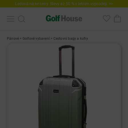
Ledově nízké ceny. Slevy až 50 % v letním výprodeji. >>
Pánové
>
Golfové vybavení
>
Cestovní bagy a kufry