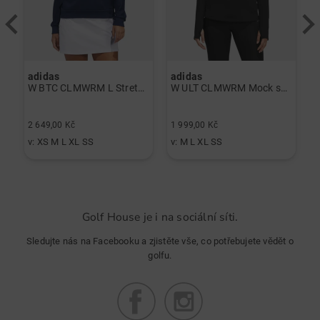
adidas
adidas
J
á
W BTC CLMWRM L Stretch Midlayer námořnická modrá
W ULT CLMWRM Mock spodní prádlo černá
2
2 649,00 Kč
1 999,00 Kč
1
v: XS M L XL SS
v: M L XL SS
v
Golf House je i na sociální síti.
Sledujte nás na Facebooku a zjistěte vše, co potřebujete vědět o
golfu.