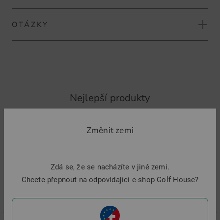
OTÁZKY
NA STRÁNKU ZNAČKY GOLF HOUSE
HODNOTIT PRODUKT
1 otázka(y) s přítomností 1 odpověď(e)
POLOŽTE OTÁZKU K ČLÁNKU
Nejlepší produkty
-
Změnit zemi
Community Member
(29.07.2026)
Welche Größe ist die größte Größe?
Zdá se, že se nacházíte v jiné zemi.
odpověď
Chcete přepnout na odpovídající e-shop Golf House?
Golf House Team
(31.07.2026)