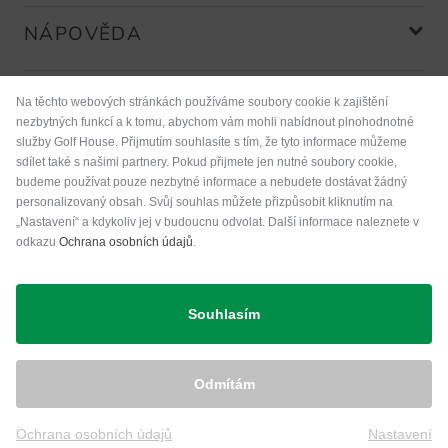
NÁPOVĚDA
Na těchto webových stránkách používáme soubory cookie k zajištění
Platební metody
nezbytných funkcí a k tomu, abychom vám mohli nabídnout plnohodnotné
služby Golf House. Přijmutím souhlasíte s tím, že tyto informace můžeme
sdílet také s našimi partnery. Pokud přijmete jen nutné soubory cookie,
budeme používat pouze nezbytné informace a nebudete dostávat žádný
personalizovaný obsah. Svůj souhlas můžete přizpůsobit kliknutím na
„Nastavení“ a kdykoliv jej v budoucnu odvolat. Další informace naleznete v
odkazu
Ochrana osobních údajů
.
Přeprava
Souhlasím
Odmítám
Ochrana osobních údajů
Nastavení