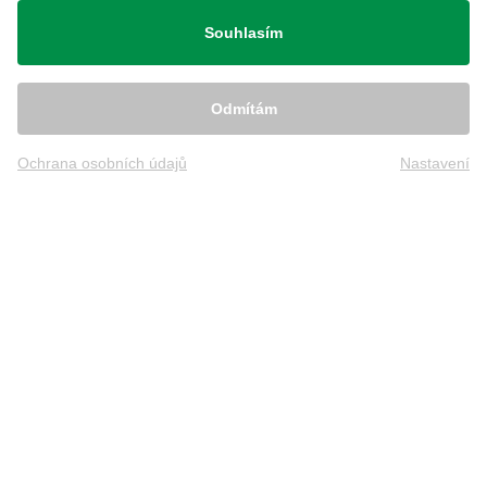
Přeprava
praktisch!
Souhlasím
Vielen Dank für die super schnelle
Lieferung - nun bleiben Hose und
Odmítám
Schuhferse länger sauber!
Ochrana osobních údajů
Nastavení
Franjo B.
(
30.11.2017
)
Prompte Lieferung
Der Artikel hat sich im Echteinsatz
bereits bewährt. Herzlichen Dank für
die schnelle und problemlose
Lieferung. Gerne wieder.