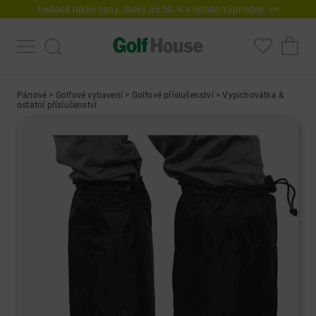
Ledově nízké ceny. Slevy až 50 % v letním výprodeji. >>
Pánové
>
Golfové vybavení
>
Golfové příslušenství
>
Vypichovátka &
ostatní příslušenství