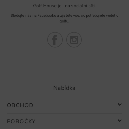
Golf House je i na sociální síti.
Beinschoner
Sledujte nás na Facebooku a zjistěte vše, co potřebujete vědět o
golfu.
Community Member
(
17.11.2021
)
Sehr gut gegen Schmutz und Regen
Nabídka
JP
(
10.01.2019
)
OBCHOD
Prima
POBOČKY
Guter Schöner für schlechte