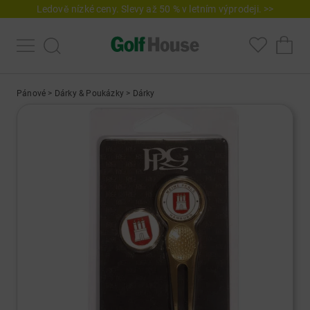
Ledově nízké ceny. Slevy až 50 % v letním výprodeji. >>
Pánové
>
Dárky & Poukázky
>
Dárky