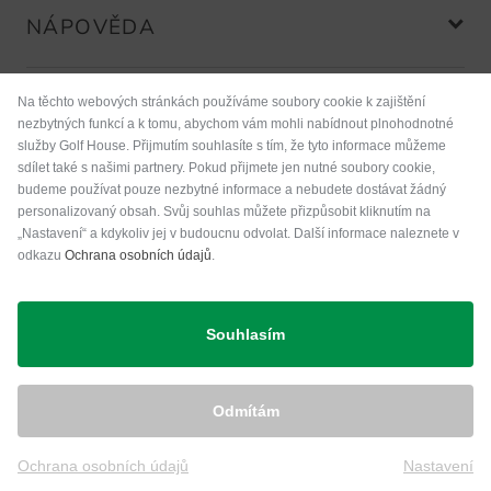
NÁPOVĚDA
Na těchto webových stránkách používáme soubory cookie k zajištění
nezbytných funkcí a k tomu, abychom vám mohli nabídnout plnohodnotné
Platební metody
služby Golf House. Přijmutím souhlasíte s tím, že tyto informace můžeme
sdílet také s našimi partnery. Pokud přijmete jen nutné soubory cookie,
budeme používat pouze nezbytné informace a nebudete dostávat žádný
personalizovaný obsah. Svůj souhlas můžete přizpůsobit kliknutím na
„Nastavení“ a kdykoliv jej v budoucnu odvolat. Další informace naleznete v
odkazu
Ochrana osobních údajů
.
Přeprava
Souhlasím
Odmítám
Ochrana osobních údajů
Nastavení