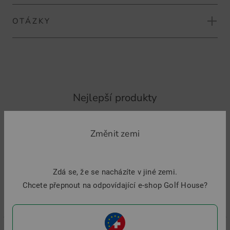
Vidlice s roztečí
OTÁZKY
NA STRÁNKU ZNAČKY PR-GOLFLINE
Zatím nejsou žádné recenze.
Logo
Dvě značky míčků
HODNOTIT PRODUKT
Zatím žádná otázka.
POLOŽTE OTÁZKU K ČLÁNKU
Nejlepší produkty
-
Změnit zemi
Zdá se, že se nacházíte v jiné zemi.
Chcete přepnout na odpovídající e-shop Golf House?