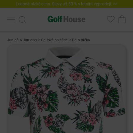
Ledově nízké ceny. Slevy až 50 % v letním výprodeji. >>
Junioři & Juniorky
>
Golfové oblečení
>
Polo trička