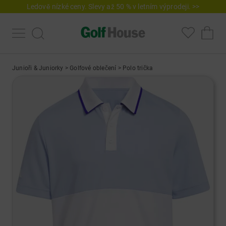
Ledově nízké ceny. Slevy až 50 % v letním výprodeji. >>
Junioři & Juniorky
>
Golfové oblečení
>
Polo trička