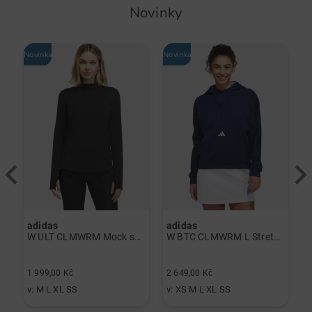
Novinky
Novinka
Novinka
-
adidas
adidas
J
á
W ULT CLMWRM Mock spodní prádlo černá
W BTC CLMWRM L Stretch Midlayer námořnická modrá
2
1 999,00 Kč
2 649,00 Kč
1
v: M L XL SS
v: XS M L XL SS
v