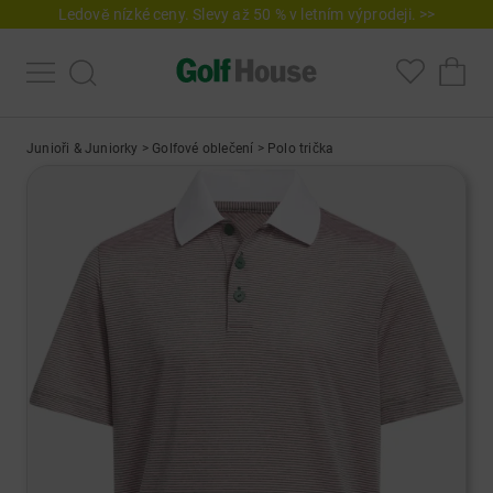
Ledově nízké ceny. Slevy až 50 % v letním výprodeji. >>
Junioři & Juniorky
>
Golfové oblečení
>
Polo trička