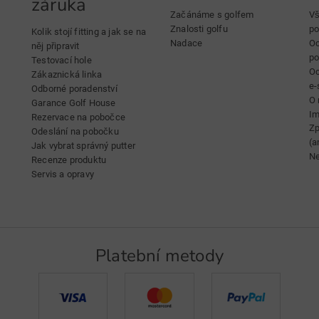
záruka
Začánáme s golfem
Vš
Znalosti golfu
po
Kolik stojí fitting a jak se na
Nadace
Oc
něj připravit
p
Testovací hole
Oc
Zákaznická linka
e-
Odborné poradenství
O 
Garance Golf House
Im
Rezervace na pobočce
Zp
Odeslání na pobočku
(a
Jak vybrat správný putter
Ne
Recenze produktu
Servis a opravy
Platební metody