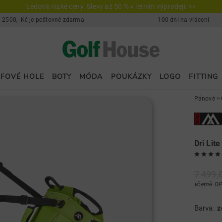
Ledově nízké ceny. Slevy až 50 % v letním výprodeji. >>
 2500,- Kč je poštovné zdarma
100 dní na vrácení
FOVÉ HOLE
BOTY
MÓDA
POUKÁZKY
LOGO
FITTING
Pánové
>
Dri Lite
7 499,
včetně DP
Barva:
z