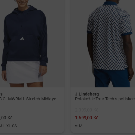
as
J.Lindeberg
W BTC CLMWRM L Stretch Midlayer námořnická modrá
2 399,00 Kč
,00 Kč
1 699,00 Kč
 M L XL SS
v: M