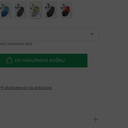
né
(2-4 pracovní dny)
DO NÁKUPNÍHO KOŠÍKU
řit dostupnost na pobočce.
S