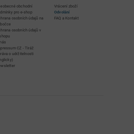
eobecné obchodní
Vrácení zboží
Golf House Team
(08.05.2023)
dmínky pro e-shop
Odvolání
hrana osobních údajů na
FAQ a Kontakt
Bitte wenden Sie sich an
obočce
hrana osobních údajů v
unseren Kundenservice
shopu
per Telefon:
nás
pressum CZ - Tiráž
08000700601 oder E-
ráva o udržitelnosti
Mail:
nglicky)
kundenservice@golfhouse.de
wsletter