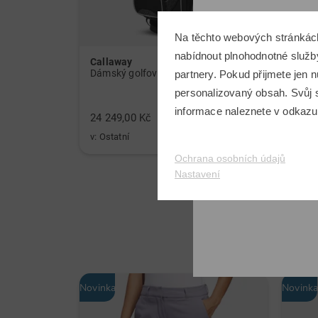
Na těchto webových stránkác
nabídnout plnohodnotné služby
Callaway
Sim 
Dámský golfový set holí Callaway Solaire Graphit, dámský
partnery. Pokud přijmete jen
personalizovaný obsah. Svůj s
informace naleznete v odkaz
24 249,00 Kč
8 999
v: Ostatní
v: 2,5
Ochrana osobních údajů
Nastavení
Novinka
Novink