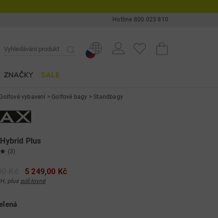
Hotline 800 023 810
ZNAČKY
SALE
Golfové vybavení
>
Golfové bagy
>
Standbagy
 Hybrid Plus
(3)
00 Kč
5 249,00 Kč
H, plus
poštovné
elená