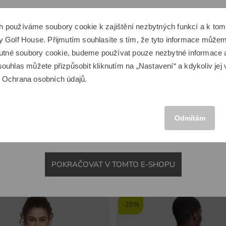
Držá
Zdá se, že se nacházíte v jiné zemi.
h používáme soubory cookie k zajištění nezbytných funkcí a k t
Držá
Chcete přepnout na odpovídající e-shop Golf House?
 Golf House. Přijmutím souhlasíte s tím, že tyto informace můžeme
Space
Kenton
Držá
Domácí tréninková síť Deluxe Home černá
Golfový vozík Kenton Scout če
 nutné soubory cookie, budeme používat pouze nezbytné informace
ouhlas můžete přizpůsobit kliknutím na „Nastavení“ a kdykoliv jej 
Hmot
6 649,00 Kč
u
Ochrana osobních údajů
.
,00 Kč
3 649,00 Kč
MEZINÁRODNÍ
 metru
v: Hliník
Odmítám
POKRAČOVAT V TOMTO E-SHOPU
Novinky
a
-29%