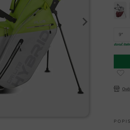
9"
doručitel
Ově
POPI