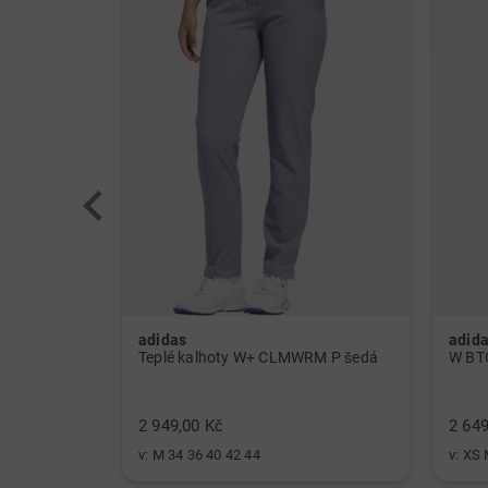
adidas
adid
W ULT CLMWRM Mock spodní prádlo černá
Teplé kalhoty W+ CLMWRM P šedá
2 949,00 Kč
2 649
v: M 34 36 40 42 44
v: XS