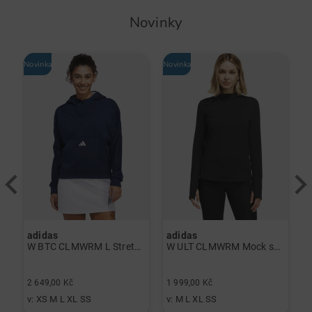
Novinky
Novinka
Novinka
-
adidas
adidas
J
á
W BTC CLMWRM L Stretch Midlayer námořnická modrá
W ULT CLMWRM Mock spodní prádlo černá
2
2 649,00 Kč
1 999,00 Kč
1
v: XS M L XL SS
v: M L XL SS
v