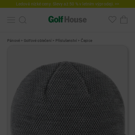
Ledově nízké ceny. Slevy až 50 % v letním výprodeji. >>
Pánové
>
Golfové oblečení
>
Příslušenství
>
Čepice