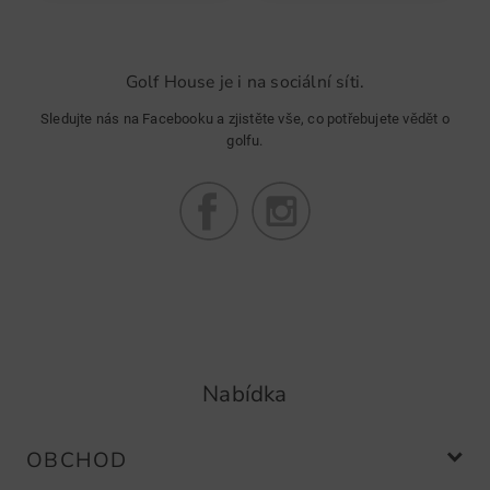
Community Member
(
10.03.2022
)
Golf House je i na sociální síti.
Alles gut
Sledujte nás na Facebooku a zjistěte vše, co potřebujete vědět o
golfu.
Community Member
(
03.03.2022
)
Towel
Einfach klasse.
Nabídka
OBCHOD