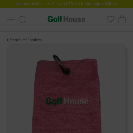
Ledově nízké ceny. Slevy až 50 % v letním výprodeji. >>
Dámské letní potřeby