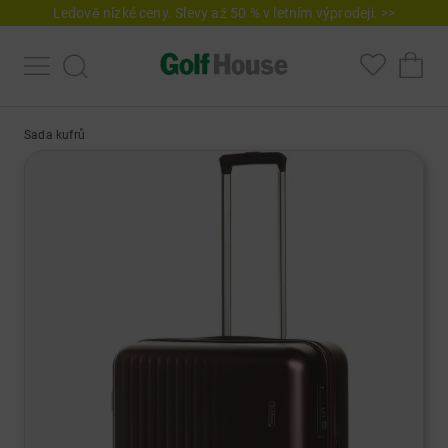
Ledově nízké ceny. Slevy až 50 % v letním výprodeji. >>
Sada kufrů