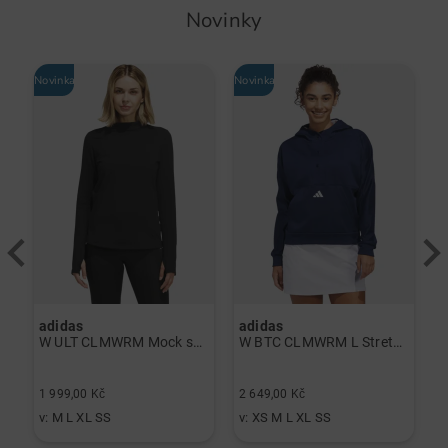
Novinky
Novinka
Novinka
-
adidas
adidas
J
á
W ULT CLMWRM Mock spodní prádlo černá
W BTC CLMWRM L Stretch Midlayer námořnická modrá
2
1 999,00 Kč
2 649,00 Kč
1
v: M L XL SS
v: XS M L XL SS
v