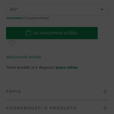
8.5"
doručitelné
(2-4 pracovní dny)
DO NÁKUPNÍHO KOŠÍKU
exkluzivně online
Tento produkt je k dispozici
pouze online
.
POPIS
PODROBNOSTI O PRODUKTU
Mizuno BR-D3 25