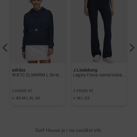
adidas
J.Lindeberg
J
lo černá
W BTC CLMWRM L Stretch Midlayer námořnická modrá
Legíny Fiona námořnická modrá
2 649,00 Kč
2 399,00 Kč
3
v: XS M L XL SS
v: M L SS
v
Golf House je i na sociální síti.