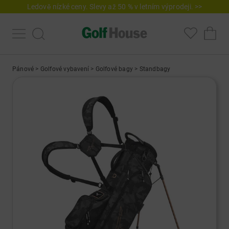
Ledově nízké ceny. Slevy až 50 % v letním výprodeji. >>
Pánové
>
Golfové vybavení
>
Golfové bagy
>
Standbagy