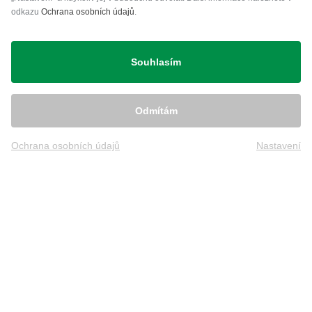
odkazu
Ochrana osobních údajů
.
Přeprava
Souhlasím
Doro.
(
23.06.2023
)
Odmítám
Tees
Ochrana osobních údajů
Nastavení
Community Member
(
15.11.2022
)
Tees nur bedingt empfehlenswert!
Tees sind nur bedingt brauchbar.
Material Hartplastik und daher sehr