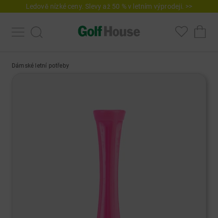
Ledově nízké ceny. Slevy až 50 % v letním výprodeji. >>
Dámské letní potřeby