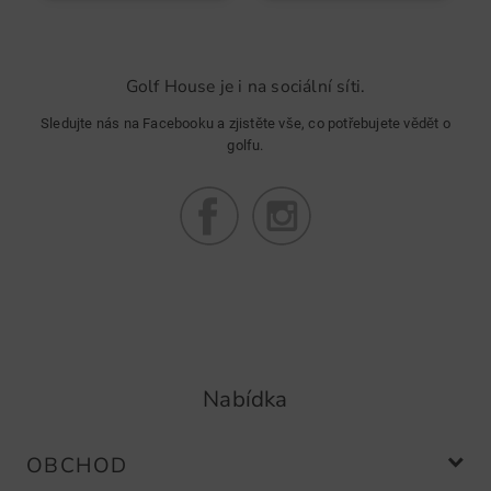
Tolle Qualität und Passform
Golf House je i na sociální síti.
Sledujte nás na Facebooku a zjistěte vše, co potřebujete vědět o
golfu.
Elke C.
(
24.04.2024
)
Tees
Meine Lieblingstees
Nabídka
Community Member
(
13.03.2024
)
OBCHOD