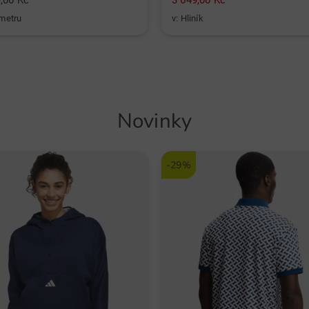
,00 Kč
3 649,00 Kč
 metru
v: Hliník
Novinky
a
-29%