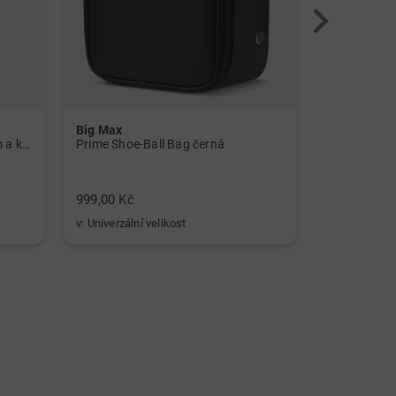
Big Max
Big Max
Polokošile Tour Tech s potiskem a krátkým rukávem námořnická modrá
Prime Shoe-Ball Bag černá
Vyrovnávací
999,00 Kč
499,00 Kč
v: Univerzální velikost
v: Univerzální