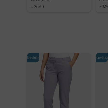
24 249,00 Kč
8 999
v: Ostatní
v: 2,5
Novinka
Novink