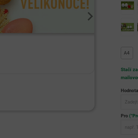
A4
Stačí za
mailovo
Hodnota
Pro
("Pr