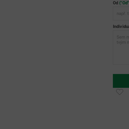
Od
("Od
Individu