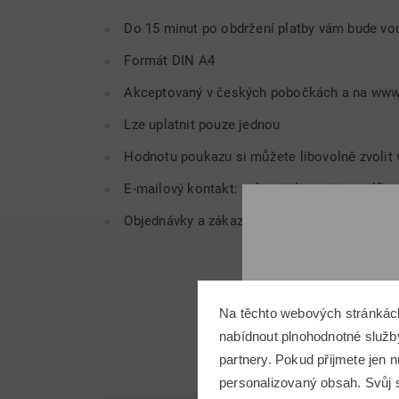
Do 15 minut po obdržení platby vám bude vo
Formát DIN A4
Akceptovaný v českých pobočkách a na
www
Lze uplatnit pouze jednou
Hodnotu poukazu si můžete libovolně zvolit 
E-mailový kontakt:
zakaznickyservis@golfho
Objednávky a zákaznická linka: 800 023 810
Na těchto webových stránkác
nabídnout plnohodnotné služby
partnery. Pokud přijmete jen
personalizovaný obsah. Svůj s