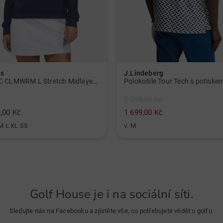
as
J.Lindeberg
W BTC CLMWRM L Stretch Midlayer námořnická modrá
2 399,00 Kč
,00 Kč
1 699,00 Kč
 M L XL SS
v: M
Golf House je i na sociální síti.
Sledujte nás na Facebooku a zjistěte vše, co potřebujete vědět o golfu.