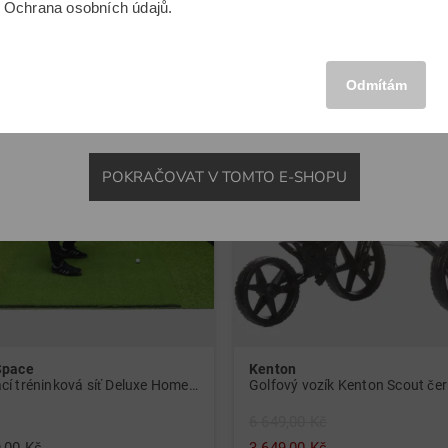
u
Ochrana osobních údajů
.
-45%
MEZINÁRODNÍ
Odmítám
POKRAČOVAT V TOMTO E-SHOPU
Space
Kenton
Domácí tréninková síť Deluxe Home černá
Golfový vozík Kenton Scout če
6 649,00 Kč