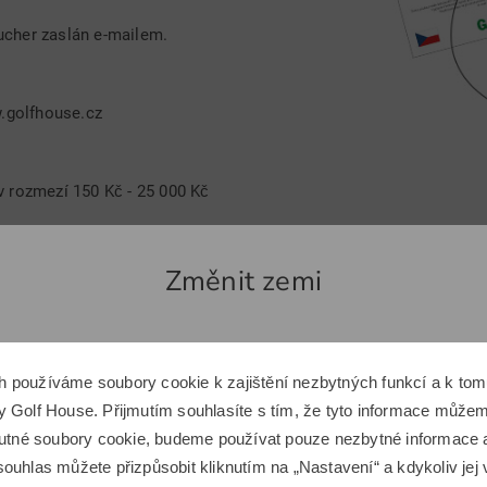
ucher zaslán e-mailem.
.golfhouse.cz
v rozmezí 150 Kč - 25 000 Kč
use.cz
Změnit zemi
Zdá se, že se nacházíte v jiné zemi.
h používáme soubory cookie k zajištění nezbytných funkcí a k t
Chcete přepnout na odpovídající e-shop Golf House?
 Golf House. Přijmutím souhlasíte s tím, že tyto informace můžeme
Nejlepší produkty
 nutné soubory cookie, budeme používat pouze nezbytné informace
ouhlas můžete přizpůsobit kliknutím na „Nastavení“ a kdykoliv jej 