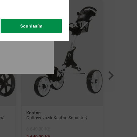
-45%
Souhlasím
Kenton
Sim Space
rná
Golfový vozík Kenton Scout bílý
6 649,00 Kč