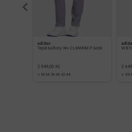
adidas
adid
W ULT CLMWRM Mock spodní prádlo černá
Teplé kalhoty W+ CLMWRM P šedá
2 949,00 Kč
2 649
v: M 34 36 40 42 44
v: XS