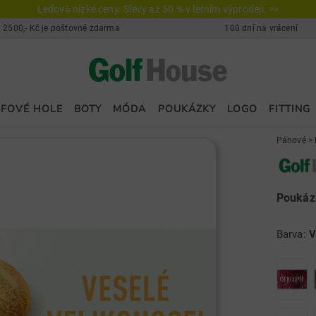
Ledově nízké ceny. Slevy až 50 % v letním výprodeji. >>
 2500,- Kč je poštovné zdarma
100 dní na vrácení
FOVÉ HOLE
BOTY
MÓDA
POUKÁZKY
LOGO
FITTING
Pánové
>
Poukázk
Barva:
V