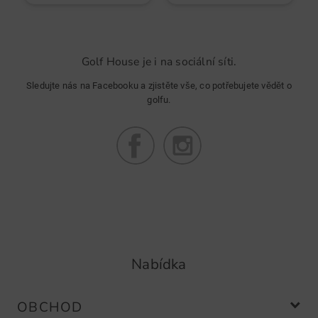
wasserdichten Reißverschlüssen.
Das Gesamtgewicht liegt bei 2,5
kg. Das Eigengewicht ohne
Golf House je i na sociální síti.
Tragegurte und Regenhaube liegt
bei 2,1 kg.
Sledujte nás na Facebooku a zjistěte vše, co potřebujete vědět o
golfu.
Community Member
(01.05.2025)
Hat das Big Max Dri Lite Hybrid Plus
Standbag eine Regenhaube dabei?
odpověď
Nabídka
Golf House Team
(08.05.2025)
OBCHOD