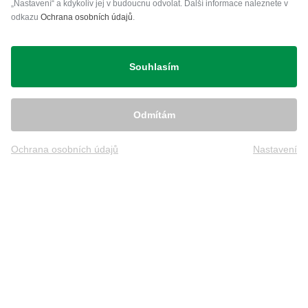
„Nastavení“ a kdykoliv jej v budoucnu odvolat. Další informace naleznete v
08000700601 oder E-Mail:
odkazu
Ochrana osobních údajů
.
kundenservice@golfhouse.de
Přeprava
Souhlasím
Odmítám
Ochrana osobních údajů
Nastavení