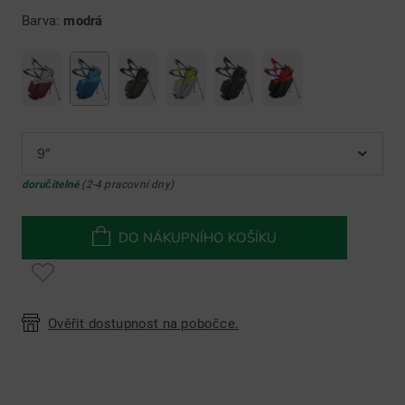
Barva:
modrá
9"
doručitelné
(2-4 pracovní dny)
DO NÁKUPNÍHO KOŠÍKU
Ověřit dostupnost na pobočce.