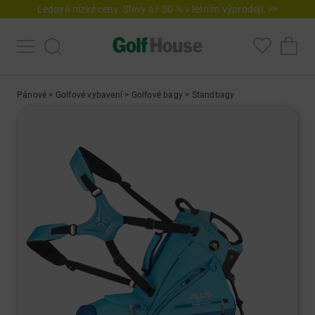
Ledově nízké ceny. Slevy až 50 % v letním výprodeji. >>
Pánové
>
Golfové vybavení
>
Golfové bagy
>
Standbagy